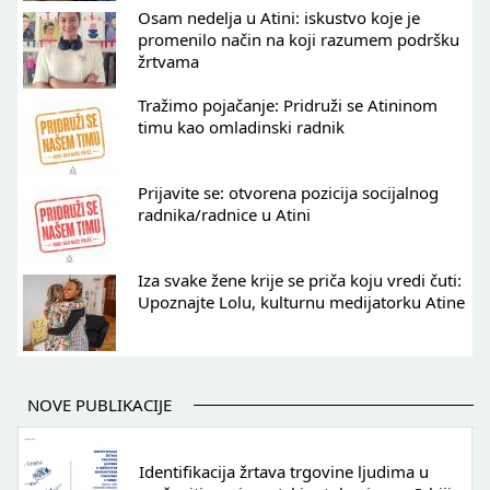
Osam nedelja u Atini: iskustvo koje je
promenilo način na koji razumem podršku
žrtvama
Tražimo pojačanje: Pridruži se Atininom
timu kao omladinski radnik
Prijavite se: otvorena pozicija socijalnog
radnika/radnice u Atini
Iza svake žene krije se priča koju vredi čuti:
Upoznajte Lolu, kulturnu medijatorku Atine
NOVE PUBLIKACIJE
Identifikacija žrtava trgovine ljudima u