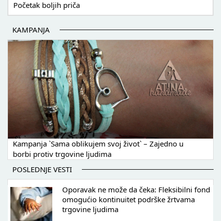
Početak boljih priča
KAMPANJA
Kampanja `Sama oblikujem svoj život` – Zajedno u
borbi protiv trgovine ljudima
POSLEDNJE VESTI
Oporavak ne može da čeka: Fleksibilni fond
omogućio kontinuitet podrške žrtvama
trgovine ljudima