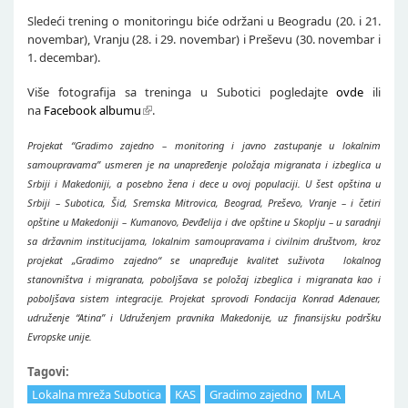
Sledeći trening o monitoringu biće održani u Beogradu (20. i 21.
novembar), Vranju (28. i 29. novembar) i Preševu (30. novembar i
1. decembar).
Više fotografija sa treninga u Subotici pogledajte
ovde
ili
na
Facebook albumu
.
Projekat “Gradimo zajedno – monitoring i javno zastupanje u lokalnim
samoupravama” usmeren je na unapređenje položaja migranata i izbeglica u
Srbiji i Makedoniji, a posebno žena i dece u ovoj populaciji. U šest opština u
Srbiji – Subotica, Šid, Sremska Mitrovica, Beograd, Preševo, Vranje – i četiri
opštine u Makedoniji – Kumanovo, Đevđelija i dve opštine u Skoplju – u saradnji
sa državnim institucijama, lokalnim samoupravama i civilnim društvom, kroz
projekat „Gradimo zajedno“ se unapređuje kvalitet suživota lokalnog
stanovništva i migranata, poboljšava se položaj izbeglica i migranata kao i
poboljšava sistem integracije. Projekat sprovodi Fondacija Konrad Adenauer,
udruženje “Atina” i Udruženjem pravnika Makedonije, uz finansijsku podršku
Evropske unije.
Tagovi:
Lokalna mreža Subotica
KAS
Gradimo zajedno
MLA