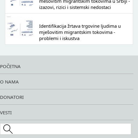
mešovitim migrantskim tokovima u Srbiji -
izazovi, rizici i sistemski nedostaci
Identifikacija žrtava trgovine ljudima u
mješovitim migrantskim tokovima -
problemi i iskustva
POČETNA
O NAMA
DONATORI
VESTI
Search this site