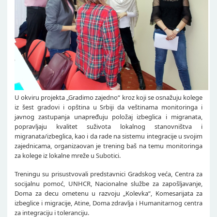
U okviru projekta „Gradimo zajedno“ kroz koji se osnažuju kolege
iz šest gradovi i opština u Srbiji da veštinama monitoringa i
javnog zastupanja unapređuju položaj izbeglica i migranata,
popravljaju kvalitet suživota lokalnog stanovništva i
migranata/izbeglica, kao i da rade na sistemu integracije u svojim
zajednicama, organizaovan je trening baš na temu monitoringa
za kolege iz lokalne mreže u Subotici.
Treningu su prisustvovali predstavnici Gradskog veća, Centra za
socijalnu pomoć, UNHCR, Nacionalne službe za zapošljavanje,
Doma za decu ometenu u razvoju „Kolevka“, Komesarijata za
izbeglice i migracije, Atine, Doma zdravlja i Humanitarnog centra
za integraciju i toleranciju.