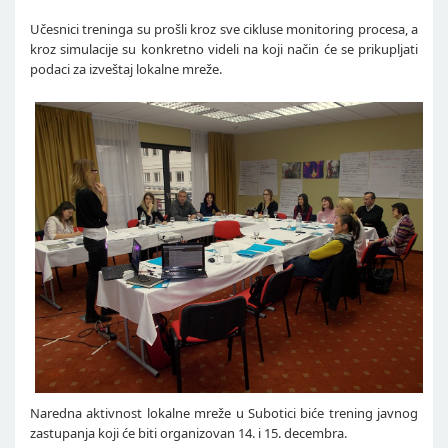
Učesnici treninga su prošli kroz sve cikluse monitoring procesa, a
kroz simulacije su konkretno videli na koji način će se prikupljati
podaci za izveštaj lokalne mreže.
Naredna aktivnost lokalne mreže u Subotici biće trening javnog
zastupanja koji će biti organizovan 14. i 15. decembra.