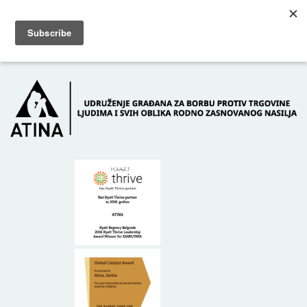
Skip to main content
Dežurni telefon: +381 61 63 84 071
POČETNA
O NAMA
DONATORI
KONTAKT