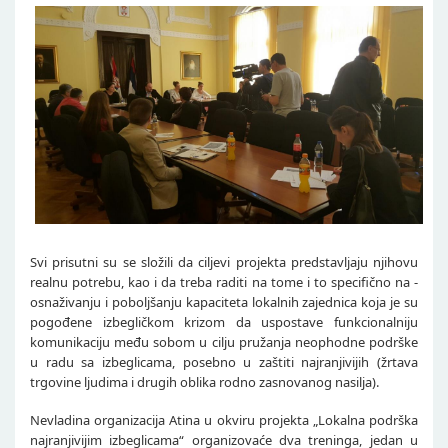
Svi prisutni su se složili da ciljevi projekta predstavljaju njihovu
realnu potrebu, kao i da treba raditi na tome i to specifično na -
osnaživanju i poboljšanju kapaciteta lokalnih zajednica koja je su
pogođene izbegličkom krizom da uspostave funkcionalniju
komunikaciju među sobom u cilju pružanja neophodne podrške
u radu sa izbeglicama, posebno u zaštiti najranjivijih (žrtava
trgovine ljudima i drugih oblika rodno zasnovanog nasilja).
Nevladina organizacija Atina u okviru projekta „Lokalna podrška
najranjivijim izbeglicama“ organizovaće dva treninga, jedan u