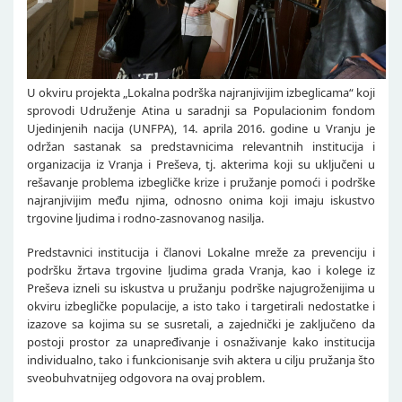
U okviru projekta „Lokalna podrška najranjivijim izbeglicama“ koji
sprovodi Udruženje Atina u saradnji sa Populacionim fondom
Ujedinjenih nacija (UNFPA), 14. aprila 2016. godine u Vranju je
održan sastanak sa predstavnicima relevantnih institucija i
organizacija iz Vranja i Preševa, tj. akterima koji su uključeni u
rešavanje problema izbegličke krize i pružanje pomoći i podrške
najranjivijim među njima, odnosno onima koji imaju iskustvo
trgovine ljudima i rodno-zasnovanog nasilja.
Predstavnici institucija i članovi Lokalne mreže za prevenciju i
podršku žrtava trgovine ljudima grada Vranja, kao i kolege iz
Preševa izneli su iskustva u pružanju podrške najugroženijima u
okviru izbegličke populacije, a isto tako i targetirali nedostatke i
izazove sa kojima su se susretali, a zajednički je zaključeno da
postoji prostor za unapređivanje i osnaživanje kako institucija
individualno, tako i funkcionisanje svih aktera u cilju pružanja što
sveobuhvatnijeg odgovora na ovaj problem.