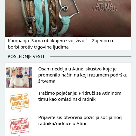
Kampanja `Sama oblikujem svoj život` – Zajedno u
borbi protiv trgovine ljudima
POSLEDNJE VESTI
Osam nedelja u Atini: iskustvo koje je
promenilo način na koji razumem podršku
žrtvama
Tražimo pojačanje: Pridruži se Atininom
timu kao omladinski radnik
Prijavite se: otvorena pozicija socijalnog
radnika/radnice u Atini