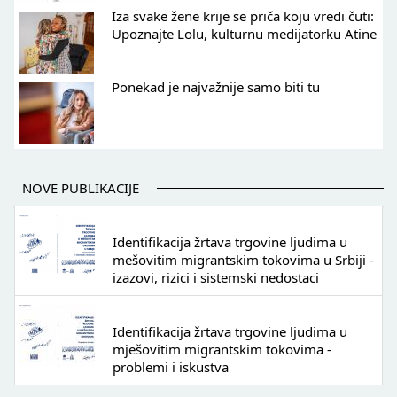
Iza svake žene krije se priča koju vredi čuti:
Upoznajte Lolu, kulturnu medijatorku Atine
Ponekad je najvažnije samo biti tu
NOVE PUBLIKACIJE
Identifikacija žrtava trgovine ljudima u
mešovitim migrantskim tokovima u Srbiji -
izazovi, rizici i sistemski nedostaci
Identifikacija žrtava trgovine ljudima u
mješovitim migrantskim tokovima -
problemi i iskustva