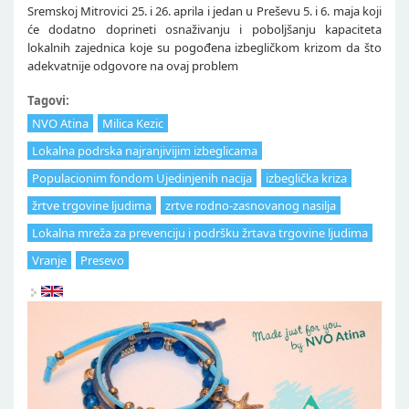
Sremskoj Mitrovici 25. i 26. aprila i jedan u Preševu 5. i 6. maja koji
će dodatno doprineti osnaživanju i poboljšanju kapaciteta
lokalnih zajednica koje su pogođena izbegličkom krizom da što
adekvatnije odgovore na ovaj problem
Tagovi:
NVO Atina
Milica Kezic
Lokalna podrska najranjivijim izbeglicama
Populacionim fondom Ujedinjenih nacija
izbeglička kriza
žrtve trgovine ljudima
zrtve rodno-zasnovanog nasilja
Lokalna mreža za prevenciju i podršku žrtava trgovine ljudima
Vranje
Presevo