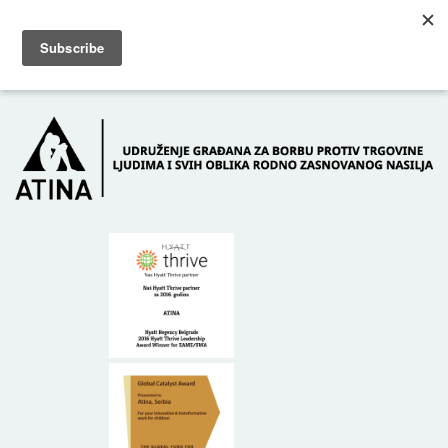
Skip to main content
Dežurni telefon: +381 61 63 84 071
POČETNA
O NAMA
DONATORI
KONTAKT