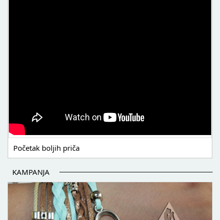
POČETAK BOLJIH PRIČA
Početak boljih priča
KAMPANJA