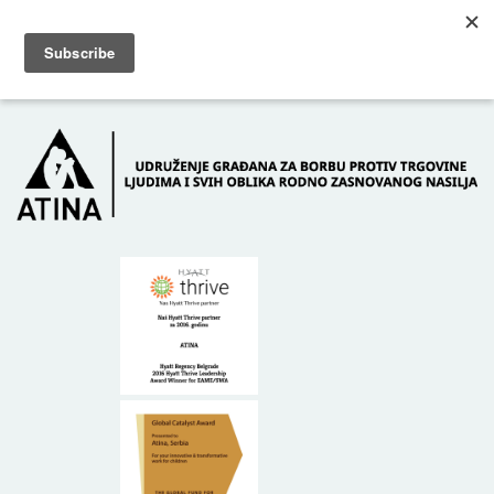
Skip to main content
Dežurni telefon: +381 61 63 84 071
POČETNA
O NAMA
DONATORI
KONTAKT