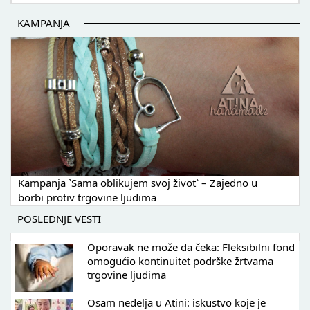
KAMPANJA
Kampanja `Sama oblikujem svoj život` – Zajedno u
borbi protiv trgovine ljudima
POSLEDNJE VESTI
Oporavak ne može da čeka: Fleksibilni fond
omogućio kontinuitet podrške žrtvama
trgovine ljudima
Osam nedelja u Atini: iskustvo koje je