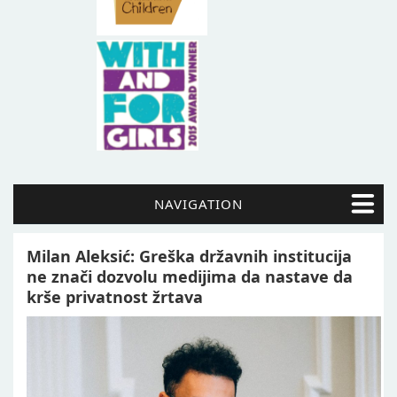
NAVIGATION
Milan Aleksić: Greška državnih institucija
ne znači dozvolu medijima da nastave da
krše privatnost žrtava