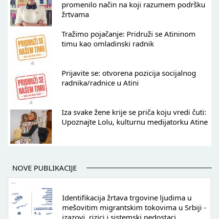
promenilo način na koji razumem podršku
žrtvama
Tražimo pojačanje: Pridruži se Atininom
timu kao omladinski radnik
Prijavite se: otvorena pozicija socijalnog
radnika/radnice u Atini
Iza svake žene krije se priča koju vredi čuti:
Upoznajte Lolu, kulturnu medijatorku Atine
NOVE PUBLIKACIJE
Identifikacija žrtava trgovine ljudima u
mešovitim migrantskim tokovima u Srbiji -
izazovi, rizici i sistemski nedostaci