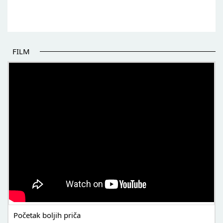
FILM
POČETAK BOLJIH PRIČA
Početak boljih priča