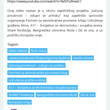
https://www.youtube.com/watch?v=9xfzTv0HeeI
Ovaj video nastao je u okviru zajedničkog projekta „Sačuvaj
privatnost – odupri se pritisku“ koji zajednički sprovode
organizacije Partneri za demokratske promene Srbija, Udruženje
građana Atina, A11 – Inicijativa za ekonomska i socijalna prava,
Share fondacija, Beogradska otvorena škola i Da se zna, a uz
podršku Evropske unije.
Tagovi:
Milan Aleksic
NVO Atina
zastita privatnosti žrtava trgovine ljudima
zastita zrtava
Sačuvaj privatnost – odupri se pritisku
Partneri za demokratske promene Srbija
Udruženje građana Atina
A11 – Inicijativa za ekonomska i socijalna prava
SHARE Fondacija
Beogradska otvorena škola
Da se zna
Evropska Unija