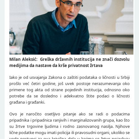
Milan Aleksić: Greška državnih institucija ne znači dozvolu
medijima da nastave da krše privatnost žrtava
Iako je od usvajanja Zakona o zaštiti podataka o ličnosti u Srbiji
prošlo već četiri godine, još uvek postoje nerazumevanja oko
primene tog akta od strane pojedinih institucija, odnosno oko
potrebe da se dosledno i adekvatno štite podaci o ličnosti
građana i građanki.
Ovo je naročito osetljivo pitanje ako se radi o podacima
pripadnika i pripadnica ranjivih i marginalizovanih grupa, kao što
su žrtve trgovine ljudima i rodno zasnovanog nasilja. Njihove
lične podatke mogu imati policija ili pravosudni organi, ukoliko se
vode postupci za ova krivična dela u kojima se žrtve pojavljuju