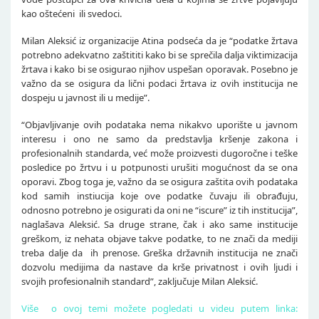
kao oštećeni ili svedoci.
Milan Aleksić iz organizacije Atina podseća da je “podatke žrtava
potrebno adekvatno zaštititi kako bi se sprečila dalja viktimizacija
žrtava i kako bi se osigurao njihov uspešan oporavak. Posebno je
važno da se osigura da lični podaci žrtava iz ovih institucija ne
dospeju u javnost ili u medije”.
“Objavljivanje ovih podataka nema nikakvo uporište u javnom
interesu i ono ne samo da predstavlja kršenje zakona i
profesionalnih standarda, već može proizvesti dugoročne i teške
posledice po žrtvu i u potpunosti urušiti mogućnost da se ona
oporavi. Zbog toga je, važno da se osigura zaštita ovih podataka
kod samih instiucija koje ove podatke čuvaju ili obrađuju,
odnosno potrebno je osigurati da oni ne “iscure” iz tih institucija”,
naglašava Aleksić. Sa druge strane, čak i ako same institucije
greškom, iz nehata objave takve podatke, to ne znači da mediji
treba dalje da ih prenose. Greška državnih institucija ne znači
dozvolu medijima da nastave da krše privatnost i ovih ljudi i
svojih profesionalnih standard”, zaključuje Milan Aleksić.
Više o ovoj temi možete pogledati u videu putem linka: