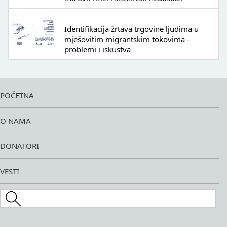
Identifikacija žrtava trgovine ljudima u
mješovitim migrantskim tokovima -
problemi i iskustva
POČETNA
O NAMA
DONATORI
VESTI
Search this site