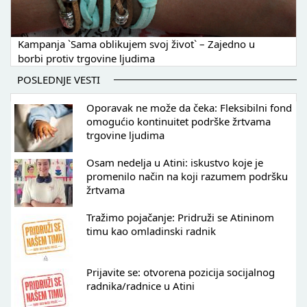
Kampanja `Sama oblikujem svoj život` – Zajedno u
borbi protiv trgovine ljudima
POSLEDNJE VESTI
Oporavak ne može da čeka: Fleksibilni fond
omogućio kontinuitet podrške žrtvama
trgovine ljudima
Osam nedelja u Atini: iskustvo koje je
promenilo način na koji razumem podršku
žrtvama
Tražimo pojačanje: Pridruži se Atininom
timu kao omladinski radnik
Prijavite se: otvorena pozicija socijalnog
radnika/radnice u Atini