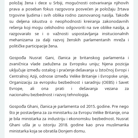
položaj žena i dece u Srbiji, mogućnosti ostvarivanja njihovih
prava a poseban fokus razgovora posvećen je položaju žrtava
trgovine ljudima i svih oblika rodno zasnovanog nasilja. Takođe
su deljena iskustva o neophodnosti kreiranja zakonodavnih
rešenja koji mogu celishodno odgovoriti na sve oblike nasilja, a
razgovaralo se i o važnosti uspostavljanja insitucionalnih
mehanizama za dalji razvoj ženskih parlamentanih mreža i
političke participacije žena.
Gospođa Nusrat Gani, članica je britanskog parlamenta i
zvaničnica vlade zadužena za Evropsku uniju; Njena pozicija
uključuje između ostalog i praćenje dešavanja u Istočnoj Evropi i
Centralnoj Aziji, odnose između Velike Britanije i Evropske unije,
Organizaciju za evropsku bezbednost i saradnju (OEBS) i Savet
Evrope, ali ona prati i dešavanja vezana za
nacionalnu bezbednost i razvoj tehnologija.
Gospođa Ghani, članica je parlamenta od 2015. godine. Pre nego
što je postavljena za za ministarku za Evropu Velike Britanije, ona
je bila ministarka za industriju i ekonomsku bezbednost. Nusrat
Ghani ušla je u istoriju 2018. godine kao prva muslimanka
ministarka koja se obratila Donjem domu.