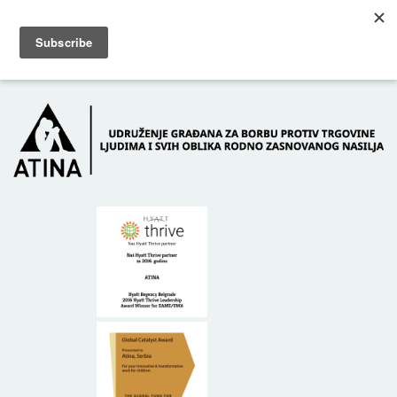
Skip to main content
Dežurni telefon: +381 61 63 84 071
POČETNA
O NAMA
DONATORI
KONTAKT