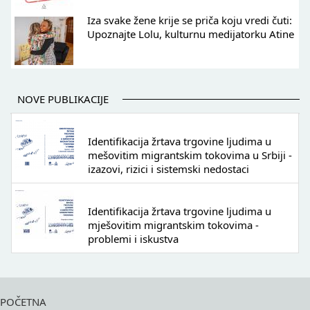
Iza svake žene krije se priča koju vredi čuti:
Upoznajte Lolu, kulturnu medijatorku Atine
NOVE PUBLIKACIJE
Identifikacija žrtava trgovine ljudima u
mešovitim migrantskim tokovima u Srbiji -
izazovi, rizici i sistemski nedostaci
Identifikacija žrtava trgovine ljudima u
mješovitim migrantskim tokovima -
problemi i iskustva
POČETNA