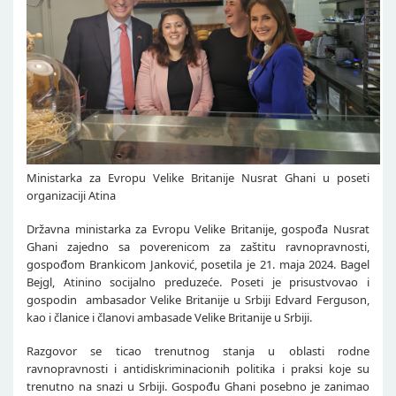
Ministarka za Evropu Velike Britanije Nusrat Ghani u poseti
organizaciji Atina
Državna ministarka
za Evropu Velike Britanije, gospođa Nusrat
Ghani
zajedno sa poverenicom za zaštitu ravnopravnosti,
gospođom Brankicom Janković, posetila je 21. maja 2024. Bagel
Bejgl, Atinino socijalno preduzeće. Poseti je prisustvovao i
gospodin ambasador Velike Britanije u Srbiji Edvard Ferguson,
kao i članice i članovi ambasade Velike Britanije u Srbiji.
Razgovor se ticao trenutnog stanja u oblasti rodne
ravnopravnosti i antidiskriminacionih politika i praksi koje su
trenutno na snazi u Srbiji. Gospođu Ghani posebno je zanimao