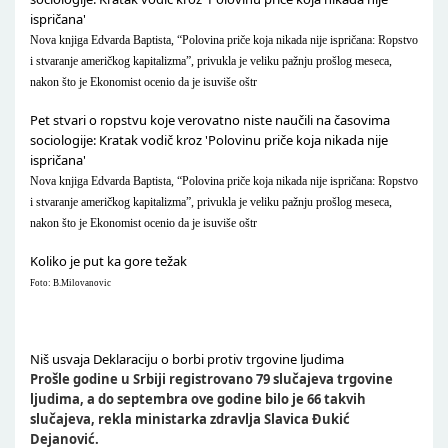
ispričana'
Nova knjiga Edvarda Baptista, “Polovina priče koja nikada nije ispričana: Ropstvo
i stvaranje američkog kapitalizma”, privukla je veliku pažnju prošlog meseca,
nakon što je Ekonomist ocenio da je isuviše oštr
Pet stvari o ropstvu koje verovatno niste naučili na časovima
sociologije: Kratak vodič kroz 'Polovinu priče koja nikada nije
ispričana'
Nova knjiga Edvarda Baptista, “Polovina priče koja nikada nije ispričana: Ropstvo
i stvaranje američkog kapitalizma”, privukla je veliku pažnju prošlog meseca,
nakon što je Ekonomist ocenio da je isuviše oštr
Koliko je put ka gore težak
Foto: B.Milovanovic
Niš usvaja Deklaraciju o borbi protiv trgovine ljudima
Prošle godine u Srbiji registrovano 79 slučajeva trgovine
ljudima, a do septembra ove godine bilo je 66 takvih
slučajeva, rekla ministarka zdravlja Slavica Đukić
Dejanović.