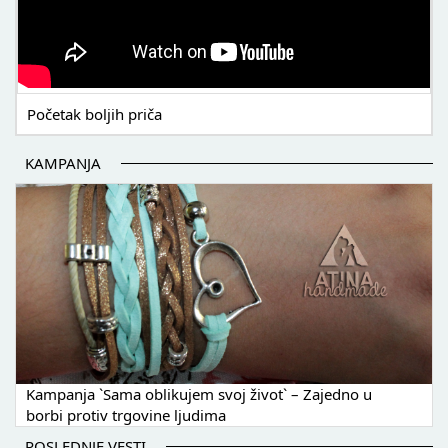
Početak boljih priča
KAMPANJA
Kampanja `Sama oblikujem svoj život` – Zajedno u
borbi protiv trgovine ljudima
POSLEDNJE VESTI