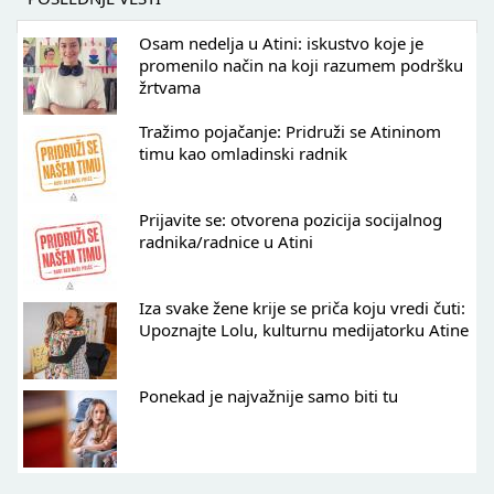
Osam nedelja u Atini: iskustvo koje je
promenilo način na koji razumem podršku
žrtvama
Tražimo pojačanje: Pridruži se Atininom
timu kao omladinski radnik
Prijavite se: otvorena pozicija socijalnog
radnika/radnice u Atini
Iza svake žene krije se priča koju vredi čuti:
Upoznajte Lolu, kulturnu medijatorku Atine
Ponekad je najvažnije samo biti tu