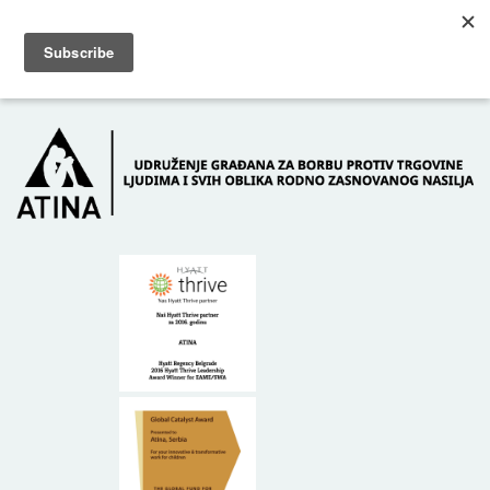
Skip to main content
Dežurni telefon: +381 61 63 84 071
POČETNA
O NAMA
DONATORI
KONTAKT