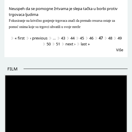
Neuspeh da se pomogne žrtvama je slepa tačka u borbi protiv
trgovaca ljudima
Fokusiranje na krivično gonjenje trgovaca znači da premalo resursa ostaje za
pomoć onima koje su trgovci uhvatili u svoje mreže
Pages
« first
‹ previous
…
43
44
45
46
47
48
49
50
51
next ›
last »
Više
FILM
POČETAK BOLJIH PRIČA