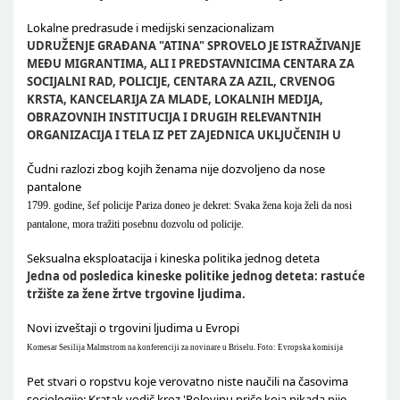
Lokalne predrasude i medijski senzacionalizam
UDRUŽENJE GRAĐANA "ATINA" SPROVELO JE ISTRAŽIVANJE
MEĐU MIGRANTIMA, ALI I PREDSTAVNICIMA CENTARA ZA
SOCIJALNI RAD, POLICIJE, CENTARA ZA AZIL, CRVENOG
KRSTA, KANCELARIJA ZA MLADE, LOKALNIH MEDIJA,
OBRAZOVNIH INSTITUCIJA I DRUGIH RELEVANTNIH
ORGANIZACIJA I TELA IZ PET ZAJEDNICA UKLJUČENIH U
Čudni razlozi zbog kojih ženama nije dozvoljeno da nose
pantalone
1799. godine, šef policije Pariza doneo je dekret: Svaka žena koja želi da nosi
pantalone, mora tražiti posebnu dozvolu od policije.
Seksualna eksploatacija i kineska politika jednog deteta
Jedna od posledica kineske politike jednog deteta: rastuće
tržište za žene žrtve trgovine ljudima.
Novi izveštaji o trgovini ljudima u Evropi
Komesar Sesilija Malmstrom na konferenciji za novinare u Briselu. Foto: Evropska komisija
Pet stvari o ropstvu koje verovatno niste naučili na časovima
sociologije: Kratak vodič kroz 'Polovinu priče koja nikada nije