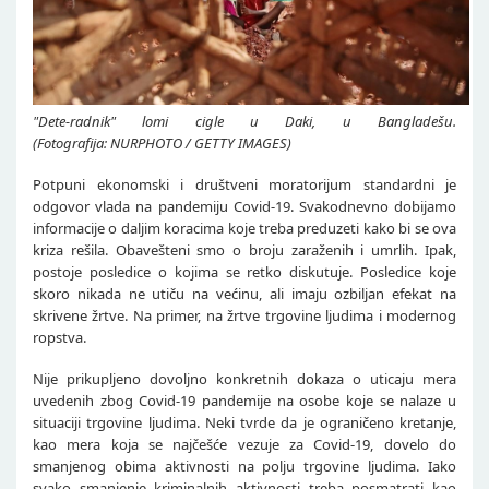
"Dete-radnik" lomi cigle u Daki, u Bangladešu.
(Fotografija: NURPHOTO / GETTY IMAGES)
Potpuni ekonomski i društveni moratorijum standardni je
odgovor vlada na pandemiju Covid-19. Svakodnevno dobijamo
informacije o daljim koracima koje treba preduzeti kako bi se ova
kriza rešila. Obavešteni smo o broju zaraženih i umrlih. Ipak,
postoje posledice o kojima se retko diskutuje. Posledice koje
skoro nikada ne utiču na većinu, ali imaju ozbiljan efekat na
skrivene žrtve. Na primer, na žrtve trgovine ljudima i modernog
ropstva.
Nije prikupljeno dovoljno konkretnih dokaza o uticaju mera
uvedenih zbog Covid-19 pandemije na osobe koje se nalaze u
situaciji trgovine ljudima. Neki tvrde da je ograničeno kretanje,
kao mera koja se najčešće vezuje za Covid-19, dovelo do
smanjenog obima aktivnosti na polju trgovine ljudima. Iako
svako smanjenje kriminalnih aktivnosti treba posmatrati kao