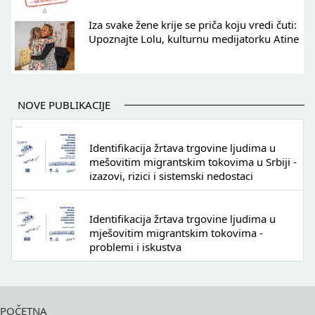
Iza svake žene krije se priča koju vredi čuti:
Upoznajte Lolu, kulturnu medijatorku Atine
NOVE PUBLIKACIJE
Identifikacija žrtava trgovine ljudima u
mešovitim migrantskim tokovima u Srbiji -
izazovi, rizici i sistemski nedostaci
Identifikacija žrtava trgovine ljudima u
mješovitim migrantskim tokovima -
problemi i iskustva
POČETNA