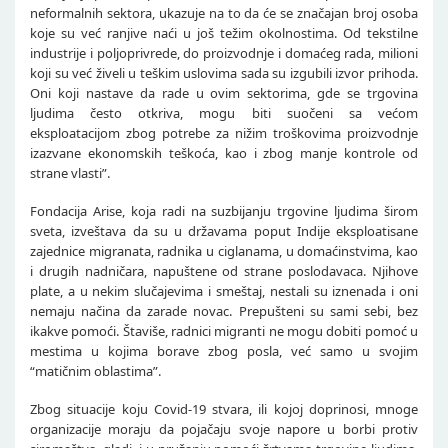
neformalnih sektora, ukazuje na to da će se značajan broj osoba
koje su već ranjive naći u još težim okolnostima. Od tekstilne
industrije i poljoprivrede, do proizvodnje i domaćeg rada, milioni
koji su već živeli u teškim uslovima sada su izgubili izvor prihoda.
Oni koji nastave da rade u ovim sektorima, gde se trgovina
ljudima često otkriva, mogu biti suočeni sa većom
eksploatacijom zbog potrebe za nižim troškovima proizvodnje
izazvane ekonomskih teškoća, kao i zbog manje kontrole od
strane vlasti”.
Fondacija Arise, koja radi na suzbijanju trgovine ljudima širom
sveta, izveštava da su u državama poput Indije eksploatisane
zajednice migranata, radnika u ciglanama, u domaćinstvima, kao
i drugih nadničara, napuštene od strane poslodavaca. Njihove
plate, a u nekim slučajevima i smeštaj, nestali su iznenada i oni
nemaju načina da zarade novac. Prepušteni su sami sebi, bez
ikakve pomoći. Štaviše, radnici migranti ne mogu dobiti pomoć u
mestima u kojima borave zbog posla, već samo u svojim
“matičnim oblastima”.
Zbog situacije koju Covid-19 stvara, ili kojoj doprinosi, mnoge
organizacije moraju da pojačaju svoje napore u borbi protiv