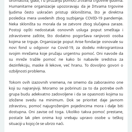
siromaštva, gladi, i u pružanju pomoći žrtvama trgovine ljudima.
Humanitarne organizacije upozoravaju da je žrtvama trgovine
ljudima često uskraćen pristup skloništima, što je direktna
posledica mera uvedenih zbog suzbijanja COVID-19 pandemije.
Neka skloništa su morala da se zatvore zbog slučajeva zaraze.
Postoji opšti nedostatak osnovnih usluga poput smeštaja i
zdravstvene zaštite, što dodatno pogoršava ranjivosti osoba
kojima se trguje. Organizacije poput Arise fondacije osnovale su
novi fond u odgovor na Covid-19, za dodelu mikrograntova
svojim mrežama koje pružaju urgentnu pomoć. Oni navode da
su mreže tražile pomoć ne kako bi nabavile sredstva za
dezinfekciju, maske ili lekove, već hranu. To dovoljno govori o
ozbiljnosti problema.
Tokom ovih izazovnih vremena, ne smemo da zaboravimo one
koji su najranjiviji. Moramo se pobrinuti za to da potrebe ovih
grupa budu adekvatno zadovoljene i da se opasnosti kojima su
izložene svedu na minimum. Dok se prioritet daje javnom
zdravstvu, pomoć najugroženijim pojedincima mora i dalje biti
dostupna. Oni zavise od toga. Ukoliko takva pomoć prestane,
postaće lak plen onima koji vrebaju upravo osobe u teškoj
situaciji u kojoj će se ubrzo naći.