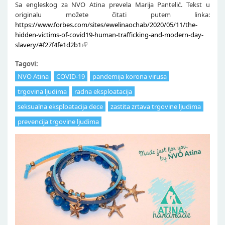
Sa engleskog za NVO Atina prevela Marija Pantelić. Tekst u
originalu možete čitati putem linka:
https://www.forbes.com/sites/ewelinaochab/2020/05/11/the-
hidden-victims-of-covid19-human-trafficking-and-modern-day-
slavery/#f27f4fe1d2b1
Tagovi:
NVO Atina
COVID-19
pandemija korona virusa
trgovina ljudima
radna eksploatacija
seksualna eksploatacija dece
zastita zrtava trgovine ljudima
prevencija trgovine ljudima