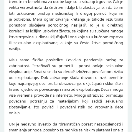
trenutnim benefitima za osobe koje su u situaciji trgovine. Čak je
velika verovatnoća da će žrtve i dalje biti zlostavljane, i da će im
biti uskraćivan pristup medicinskoj ili drugoj pomoći koja im
je potrebna. Mera ograničavanja kretanja je takođe rezultirala
porastom slučajeva
porodičnog nasilja
. To je u direktnoj
korelaciji sa lošijim uslovima života, sa kojima su suočene mnoge
žrtve trgovine ljudima uključujući i one koje su u kućnom ropstvu
ili seksualno eksploatisane, a koje su često žrtve porodičnog
nasilja.
Nisu samo fizičke posledice Covid-19 pandemije razlog za
zabrinutost. Istraživači su primetili i porast onlajn seksualne
eksploatacije. Smatra se da su
deca
izložena povećanom riziku
od eksploatacije. Dok zatvaranje škola dovodi u rizik benefite
koje najranjivijoj deci pruža obrazovanje, uključujući i sklonište i
hranu, ujedno se povećavaju i rizici od eksploatacije. Deca mnogo
više vremena provode na internetu. Mnogi istraživači primećuju
povećanu potražnju za materijalom koji sadrži seksualno
zlostavljanje, što povlači i povećani rizik od vrbovanja dece
onlajn.
UN je nedavno izvestio da “dramatičan porast nezaposlenosti i
smanjenja prihoda, posebno za radnike sa niskim platama i one iz