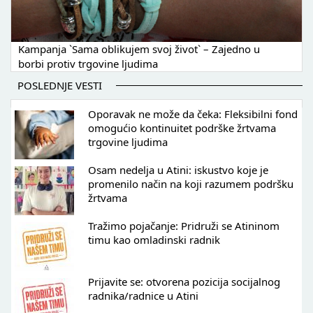
Kampanja `Sama oblikujem svoj život` – Zajedno u
borbi protiv trgovine ljudima
POSLEDNJE VESTI
Oporavak ne može da čeka: Fleksibilni fond
omogućio kontinuitet podrške žrtvama
trgovine ljudima
Osam nedelja u Atini: iskustvo koje je
promenilo način na koji razumem podršku
žrtvama
Tražimo pojačanje: Pridruži se Atininom
timu kao omladinski radnik
Prijavite se: otvorena pozicija socijalnog
radnika/radnice u Atini