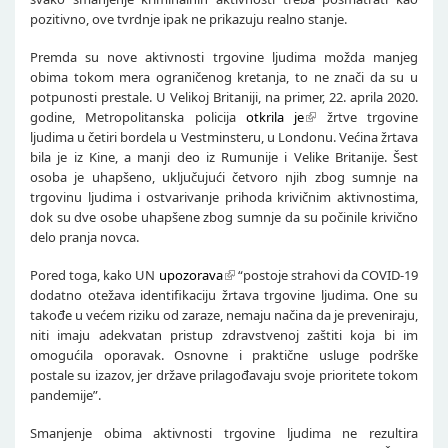
pozitivno, ove tvrdnje ipak ne prikazuju realno stanje.
Premda su nove aktivnosti trgovine ljudima možda manjeg
obima tokom mera ograničenog kretanja, to ne znači da su u
potpunosti prestale. U Velikoj Britaniji, na primer, 22. aprila 2020.
godine, Metropolitanska policija
otkrila je
žrtve trgovine
ljudima u četiri bordela u Vestminsteru, u Londonu. Većina žrtava
bila je iz Kine, a manji deo iz Rumunije i Velike Britanije. Šest
osoba je uhapšeno, uključujući četvoro njih zbog sumnje na
trgovinu ljudima i ostvarivanje prihoda krivičnim aktivnostima,
dok su dve osobe uhapšene zbog sumnje da su počinile krivično
delo pranja novca.
Pored toga, kako UN
upozorava
“postoje strahovi da COVID-19
dodatno otežava identifikaciju žrtava trgovine ljudima. One su
takođe u većem riziku od zaraze, nemaju načina da je preveniraju,
niti imaju adekvatan pristup zdravstvenoj zaštiti koja bi im
omogućila oporavak. Osnovne i praktične usluge podrške
postale su izazov, jer države prilagođavaju svoje prioritete tokom
pandemije”.
Smanjenje obima aktivnosti trgovine ljudima ne rezultira