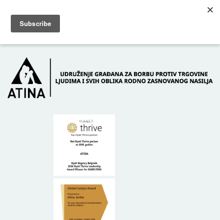
Skip to main content
Dežurni telefon: +381 61 63 84 071
POČETNA
O NAMA
DONATORI
KONTAKT