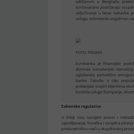
održanom u Beogradu predsta
kontinuirano podržavaju socijal
uključivanje u lanac nabavke, 
usluga, volonterski angažman zap
FOTO: PROMO
Eurobanka je finansijski podr
donirala kancelarijski namešt
oglašavala, periodično omoguć
banke. Takođe, u cilju popular
poklanjala svojim klijentima ek
koristila usluge štamparije „Kosm
Zakonske regulative
U Srbiji nisu razvijeni pravni i metodo
zapošljavanje, boračka i socijalna pitan
preduzetništvu naći u skupštinskoj proce