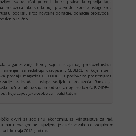
vljeni su uspešni primeri dobre prakse kompanija koje
na preduzeća tako što kupuju proizvode i koriste usluge kroz
pružaju podršku kroz novčane donacije, donacije proizvoda i
oslenih i slično.
žala organizovanje Prvog sajma socijalnog preduzetništva,
aj namenjen za redakciju časopisa LICEULICE, u kojem se i
ava prodaju magazina LICEULICE u poslovnim prostorijama
izacije proizvoda i usluga socijalnih preduzeća, Banka je
ološko ručno rađene sapune od socijalnog preduzeća BIOIDEA i
os“, koja zapošljava osobe sa invaliditetom.
loški okviri za socijalnu ekonomiju. Iz Ministarstva za rad,
ja u martu ove godine najavljeno je da će se zakon o socijalnom
duri do kraja 2018. godine.