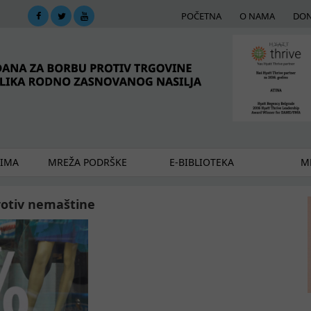
POČETNA
O NAMA
DON
DIMA
MREŽA PODRŠKE
E-BIBLIOTEKA
ME
rotiv nemaštine