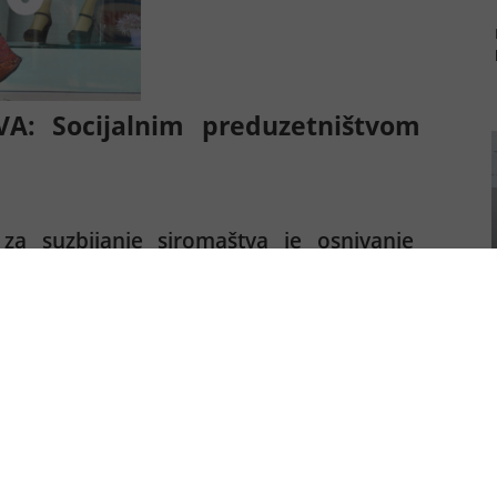
A: Socijalnim preduzetništvom
a suzbijanje siromaštva je osnivanje
a svoju zaradu koriste za pomaganje i
štvenih grupa
ma i dalje je jedan od najvećih izazova s kojim se čovečanstvo
ljudi koji žive u ekstremnom siromaštvu - sa 1,9 milijardi 1990.
j onih koji se bore da zadovolje najosnovnije ljudske potrebe i
ma Ujedinjenih nacija za razvoj (UNDP).
u Kina i Indija izvukao je iz siromaštva milione ljudi, ali je
siromaštvu u nesrazmerno većem broju od muškaraca zbog
kolovanja i posedovanja imovine.