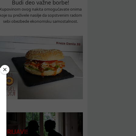
Budi deo važne borbe!
Kupovinom ovog nakita omogućavate onima
koje su preživele nasilje da sopstvenim radom
sebi obezbede ekonomsku samostalnost.