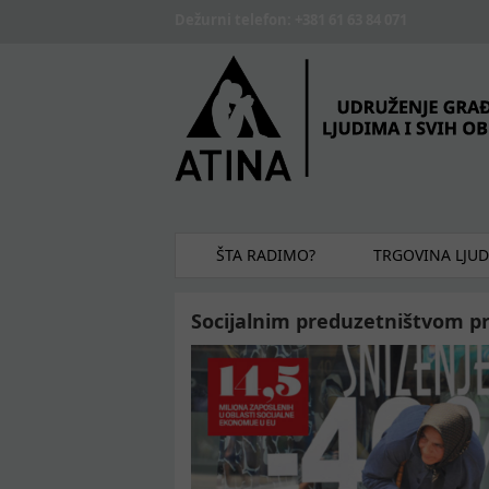
Skip to main content
Dežurni telefon: +381 61 63 84 071
ŠTA RADIMO?
TRGOVINA LJU
Socijalnim preduzetništvom p