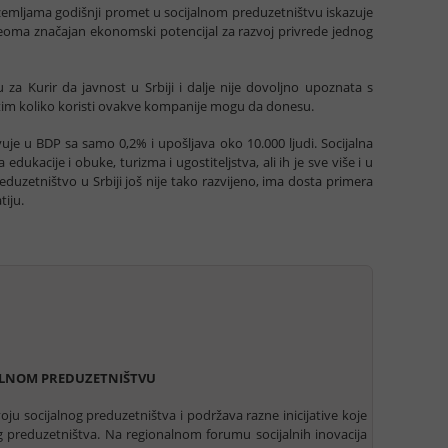
emljama godišnji promet u socijalnom preduzetništvu iskazuje
 veoma značajan ekonomski potencijal za razvoj privrede jednog
 za Kurir da javnost u Srbiji i dalje nije dovoljno upoznata s
tim koliko koristi ovakve kompanije mogu da donesu.
vuje u BDP sa samo 0,2% i upošljava oko 10.000 ljudi. Socijalna
ukacije i obuke, turizma i ugostiteljstva, ali ih je sve više i u
eduzetništvo u Srbiji još nije tako razvijeno, ima dosta primera
tiju.
ALNOM PREDUZETNIŠTVU
ju socijalnog preduzetništva i podržava razne inicijative koje
og preduzetništva. Na regionalnom forumu socijalnih inovacija