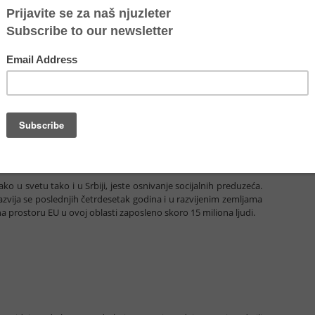
ata svetskih radnika živelo je sa svojim porodicama s manje od
godine je taj procenat bio 28 odsto. U najmanje razvijenim
16. godini živelo je ispod granice siromaštva.
m podacima Republičkog zavoda za statistiku iz 2017. godine,
nači da je čak četvrtina naših građana siromašna.
ije (UN) siromaštvo su uvrstile u cilj (SDG) 1 Agende za održivi
e do kraja 2030. godine siromaštvo biti iskorenjeno svuda i za
ko u svetu tako i u Srbiji, jeste osnivanje socijalnih preduzeća.
azvija se poslednjih četrdesetak godina i u razvijenim zemljama
 na prostoru EU u ovoj oblasti zaposleno skoro 15 miliona ljudi.