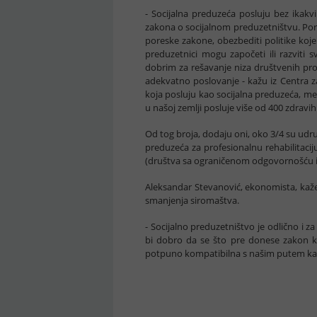
- Socijalna preduzeća posluju bez ikakv
zakona o socijalnom preduzetništvu. Por
poreske zakone, obezbediti politike koje
preduzetnici mogu započeti ili razviti 
dobrim za rešavanje niza društvenih pr
adekvatno poslovanje - kažu iz Centra z
koja posluju kao socijalna preduzeća, m
u našoj zemlji posluje više od 400 zdravih
Od tog broja, dodaju oni, oko 3/4 su udr
preduzeća za profesionalnu rehabilitacij
(društva sa ograničenom odgovornošću i 
Aleksandar Stevanović, ekonomista, kaže 
smanjenja siromaštva.
- Socijalno preduzetništvo je odlično i z
bi dobro da se što pre donese zakon koj
potpuno kompatibilna s našim putem ka E