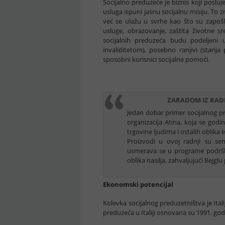
Socijalno preduzeće je biznis koji poslu
usluga ispuni jasnu socijalnu misiju. To
već se ulažu u svrhe kao što su zapošlj
usluge, obrazovanje, zaštita životne sre
socijalnih preduzeća budu podeljeni u
invaliditetom), posebno ranjivi (starija 
sposobni korisnici socijalne pomoći.
ZARADOM IZ RAD
Jedan dobar primer socijalnog pr
organizacija Atina, koja se godi
trgovine ljudima i ostalih oblika 
Proizvodi u ovoj radnji su sen
usmerava se u programe podrške.
oblika nasilja, zahvaljujući Bejgl
Ekonomski potencijal
Kolevka socijalnog preduzetništva je Ital
preduzeća u Italiji osnovana su 1991. god