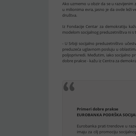
Ako uzmemo u obzir da se u razvijenim z
u milionima evra, jasno je da ovde leži
društva.
Iz Fondacije Centar za demokratiju kažu
modelom socijalnog preduzetništva ni s 
- U Srbiji socijalno preduzetništvo učest
preduzeća uglavnom posluju u oblastima ed
poljoprivredi. Međutim, iako socijalno pr
dobre prakse - kažu iz Centra za demokra
Primeri dobre prakse
EUROBANKA PODRŠKA SOCIJ
Eurobanka prati trendove u razvo
imaju za cilj promociju socijaln