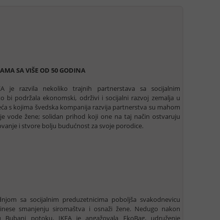
MA SA VIŠE OD 50 GODINA
 je razvila nekoliko trajnih partnerstava sa socijalnim
 bi podržala ekonomski, održivi i socijalni razvoj zemalja u
zeća s kojima švedska kompanija razvija partnerstva su mahom
e vode žene; solidan prihod koji one na taj način ostvaruju
anje i stvore bolju budućnost za svoje porodice.
adnjom sa socijalnim preduzetnicima poboljša svakodnevicu
prinese smanjenju siromaštva i osnaži žene. Nedugo nakon
u Bubanj potoku, IKEA je angažovala EkoBag, udruženje