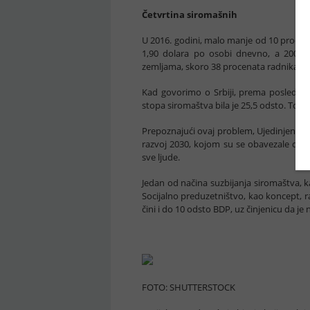
Četvrtina siromašnih
U 2016. godini, malo manje od 10 procen
1,90 dolara po osobi dnevno, a 2000. 
zemljama, skoro 38 procenata radnika u 20
Kad govorimo o Srbiji, prema poslednji
stopa siromaštva bila je 25,5 odsto. To z
Prepoznajući ovaj problem, Ujedinjene nac
razvoj 2030, kojom su se obavezale da ć
sve ljude.
Jedan od načina suzbijanja siromaštva, ka
Socijalno preduzetništvo, kao koncept, r
čini i do 10 odsto BDP, uz činjenicu da je
FOTO: SHUTTERSTOCK