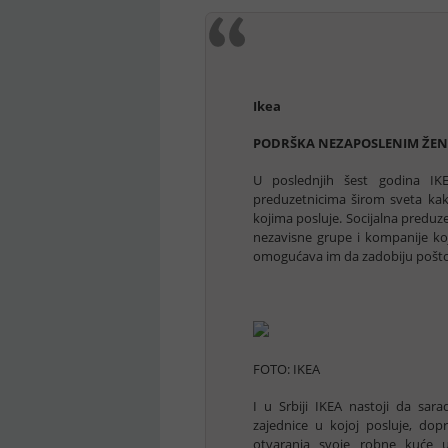
Ikea
PODRŠKA NEZAPOSLENIM ŽENA
U poslednjih šest godina IKEA
preduzetnicima širom sveta kako
kojima posluje. Socijalna predu
nezavisne grupe i kompanije koj
omogućava im da zadobiju poštov
FOTO: IKEA
I u Srbiji IKEA nastoji da sar
zajednice u kojoj posluje, do
otvaranja svoje robne kuće 