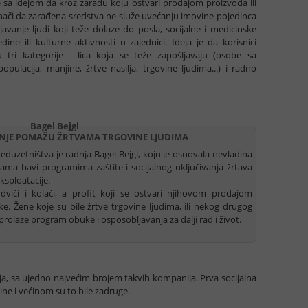
je sa idejom da kroz zaradu koju ostvari prodajom proizvoda ili
 znači da zarađena sredstva ne služe uvećanju imovine pojedinca
avanje ljudi koji teže dolaze do posla, socijalne i medicinske
dine ili kulturne aktivnosti u zajednici. Ideja je da korisnici
 tri kategorije - lica koja se teže zapošljavaju (osobe sa
populacija, manjine, žrtve nasilja, trgovine ljudima...) i radno
Bagel Bejgl
NJE POMAŽU ŽRTVAMA TRGOVINE LJUDIMA
eduzetništva je radnja Bagel Bejgl, koju je osnovala nevladina
nama bavi programima zaštite i socijalnog uključivanja žrtava
eksploatacije.
dviči i kolači, a profit koji se ostvari njihovom prodajom
 Žene koje su bile žrtve trgovine ljudima, ili nekog drugog
u prolaze program obuke i osposobljavanja za dalji rad i život.
ija, sa ujedno najvećim brojem takvih kompanija. Prva socijalna
ine i većinom su to bile zadruge.