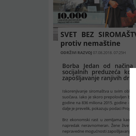
SVET BEZ SIROMAŠTV
protiv nemaštine
ODRŽIVI RAZVOJ
07.08.2018. 07:25H
Borba Jedan od načina z
socijalnih preduzeća koj
zapošljavanje ranjivih dru
Iskorenjivanje siromaštva u svim oblici
suočava. Iako je skoro prepolovljen broj 
godine na 836 miliona 2015. godine - bro
dalje je prevelik, pokazuju podaci Progra
Brz ekonomski rast u zemljama kao što s
napredak neravnomeran. Žene žive u 
nepravedne mogućnosti zapošljavanja, š