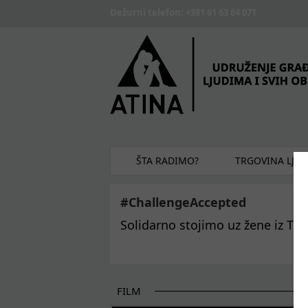
Skip to main content
Dežurni telefon: +381 61 63 84 071
ŠTA RADIMO?
TRGOVINA LJU
#ChallengeAccepted
Solidarno stojimo uz žene iz
FILM