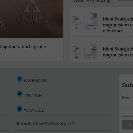
NOVE PUBLIKACIJE
Identifikacija
migrantskim tok
nedostaci
Zajedno u borbi protiv
Identifikacija
migrantskim to
FACEBOOK
Sub
TWITTER
Email
YOUTUBE
E-mail:
office@atina.org.rs