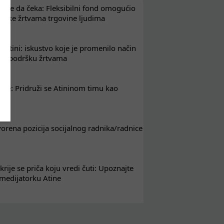
že da čeka: Fleksibilni fond omogućio
drške žrtvama trgovine ljudima
 Atini: iskustvo koje je promenilo način
em podršku žrtvama
nje: Pridruži se Atininom timu kao
nik
tvorena pozicija socijalnog radnika/radnice
krije se priča koju vredi čuti: Upoznajte
 medijatorku Atine