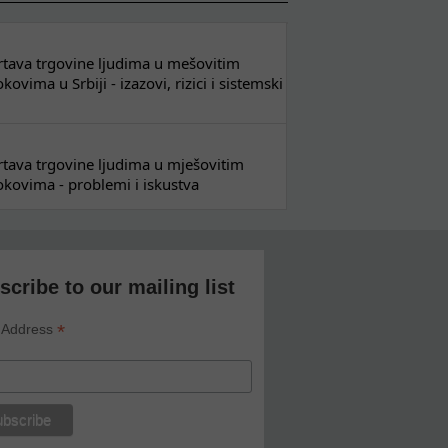
 žrtava trgovine ljudima u mešovitim
ovima u Srbiji - izazovi, rizici i sistemski
 žrtava trgovine ljudima u mješovitim
kovima - problemi i iskustva
scribe to our mailing list
*
 Address