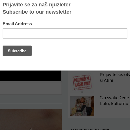
Oporavak ne mo
kontinuitet po
Osam nedelja u
na koji razum
Tražimo pojača
omladinski rad
Prijavite se: o
u Atini
Iza svake žene 
Lolu, kulturnu