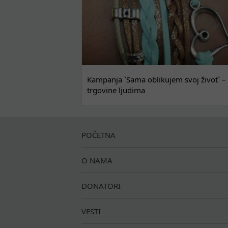
Kampanja `Sama oblikujem svoj život` – 
trgovine ljudima
POČETNA
O NAMA
DONATORI
VESTI