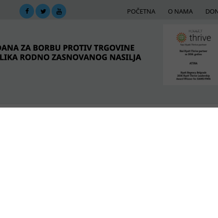
POČETNA
O NAMA
DON
DIMA
MREŽA PODRŠKE
E-BIBLIOTEKA
ME
 Turske #WomenSupportingWomen
POSLEDNJE VESTI