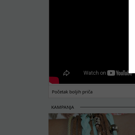
POČETAK BOLJIH PRIČA
Početak boljih priča
KAMPANJA