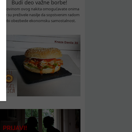
Budi deo važne borbe!
Kupovinom ovog nakita omogućavate onima
koje su preživele nasilje da sopstvenim radom
sebi obezbede ekonomsku samostalnost.