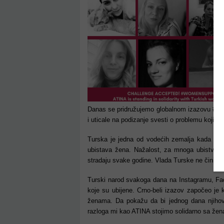
Danas se pridružujemo globalnom izazovu #W
i uticale na podizanje svesti o problemu koji ih
Turska je jedna od vodećih zemalja kada je 
ubistava žena. Nažalost, za mnoga ubistva ja
stradaju svake godine. Vlada Turske ne čini niš
Turski narod svakoga dana na Instagramu, Fac
koje su ubijene. Crno-beli izazov započeo je 
ženama. Da pokažu da bi jednog dana njihova
razloga mi kao ATINA stojimo solidarno sa že