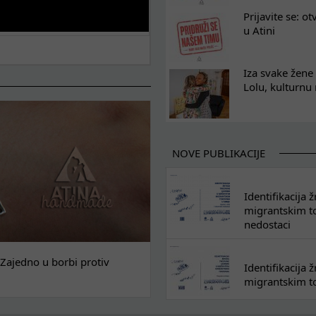
Prijavite se: o
u Atini
Iza svake žene 
Lolu, kulturnu
NOVE PUBLIKACIJE
Identifikacija
migrantskim tok
nedostaci
Zajedno u borbi protiv
Identifikacija
migrantskim to