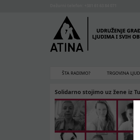
Skip to main content
Dežurni telefon: +381 61 63 84 071
ŠTA RADIMO?
TRGOVINA LJU
Solidarno stojimo uz žene i