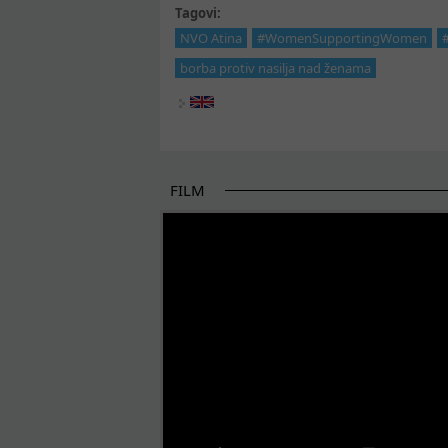
Tagovi:
NVO Atina
#WomenSupportingWomen
borba protiv nasilja nad ženama
FILM
POČETAK BOLJIH PRIČA