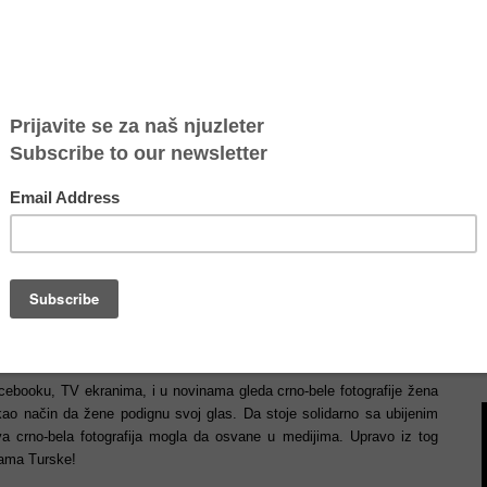
omenSupportingWomen kako bismo stale solidarno uz žene iz Turske
 pogađa.
reč o femicidu. Samo tokom 2019. godine, zabeleženo je skoro 500
vnost nikada ne sazna, i ne može se utvrditi tačan broj žena koje
ta da bi stala na put ovim zločinima.
ebooku, TV ekranima, i u novinama gleda crno-bele fotografije žena
kao način da žene podignu svoj glas. Da stoje solidarno sa ubijenim
 crno-bela fotografija mogla da osvane u medijima. Upravo iz tog
nama Turske!