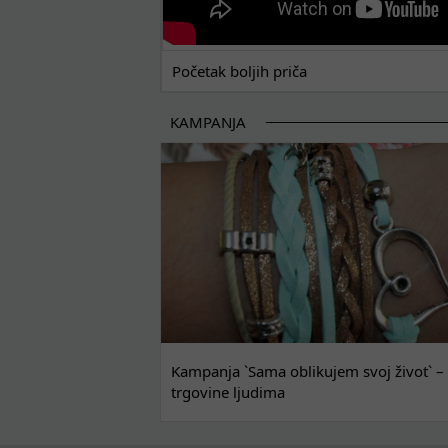
Početak boljih priča
KAMPANJA
Kampanja `Sama oblikujem svoj život` – 
trgovine ljudima