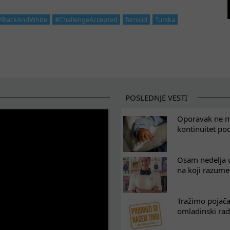
#BlackAndWhite
#ChallengeAccepted
femicid
Turska
POSLEDNJE VESTI
Oporavak ne mo
kontinuitet po
Osam nedelja u
na koji razum
Tražimo pojača
omladinski rad