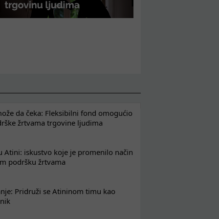
že da čeka: Fleksibilni fond omogućio
drške žrtvama trgovine ljudima
 Atini: iskustvo koje je promenilo način
em podršku žrtvama
nje: Pridruži se Atininom timu kao
nik