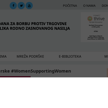
POČETNA
O NAMA
DON
DIMA
MREŽA PODRŠKE
E-BIBLIOTEKA
ME
z Turske #WomenSupportingWomen