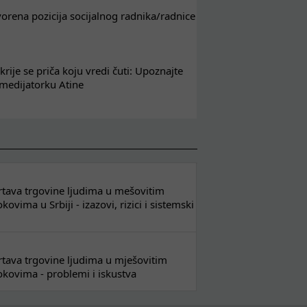
tvorena pozicija socijalnog radnika/radnice
krije se priča koju vredi čuti: Upoznajte
 medijatorku Atine
 žrtava trgovine ljudima u mešovitim
ovima u Srbiji - izazovi, rizici i sistemski
 žrtava trgovine ljudima u mješovitim
kovima - problemi i iskustva