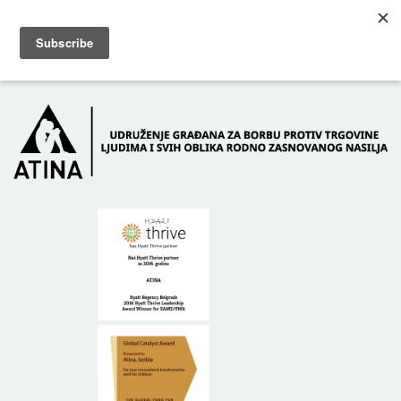
Skip to main content
Dežurni telefon: +381 61 63 84 071
POČETNA
O NAMA
DONATORI
KONTAKT