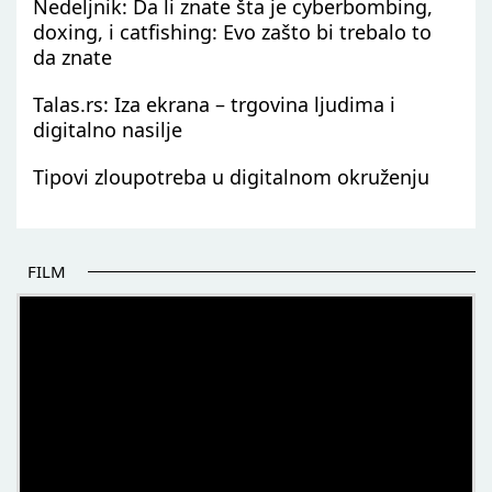
Nedeljnik: Da li znate šta je cyberbombing,
doxing, i catfishing: Evo zašto bi trebalo to
da znate
Talas.rs: Iza ekrana – trgovina ljudima i
digitalno nasilje
Tipovi zloupotreba u digitalnom okruženju
FILM
POČETAK BOLJIH PRIČA