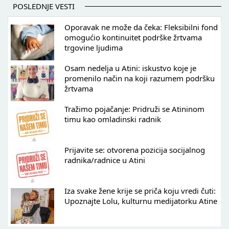
POSLEDNJE VESTI
Oporavak ne može da čeka: Fleksibilni fond
omogućio kontinuitet podrške žrtvama
trgovine ljudima
Osam nedelja u Atini: iskustvo koje je
promenilo način na koji razumem podršku
žrtvama
Tražimo pojačanje: Pridruži se Atininom
timu kao omladinski radnik
Prijavite se: otvorena pozicija socijalnog
radnika/radnice u Atini
Iza svake žene krije se priča koju vredi čuti:
Upoznajte Lolu, kulturnu medijatorku Atine