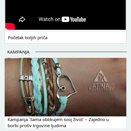
Početak boljih priča
KAMPANJA
Kampanja `Sama oblikujem svoj život` – Zajedno u
borbi protiv trgovine ljudima