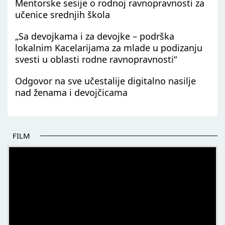
Mentorske sesije o rodnoj ravnopravnosti za
učenice srednjih škola
„Sa devojkama i za devojke – podrška
lokalnim Kacelarijama za mlade u podizanju
svesti u oblasti rodne ravnopravnosti“
Odgovor na sve učestalije digitalno nasilje
nad ženama i devojčicama
FILM
POČETAK BOLJIH PRIČA