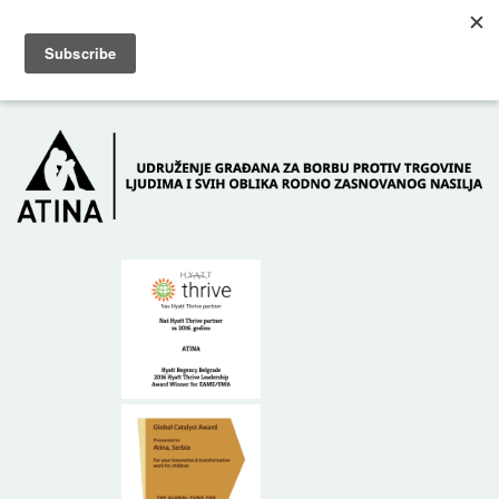
Skip to main content
Dežurni telefon: +381 61 63 84 071
POČETNA
O NAMA
DONATORI
KONTAKT