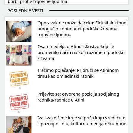
borbi protiv trgovine ljudima
POSLEDNJE VESTI
Oporavak ne može da čeka: Fleksibilni fond
omogućio kontinuitet podrške žrtvama
trgovine ljudima
Osam nedelja u Atini: iskustvo koje je
promenilo način na koji razumem podršku
žrtvama
Tražimo pojačanje: Pridruži se Atininom
timu kao omladinski radnik
Prijavite se: otvorena pozicija socijalnog
radnika/radnice u Atini
Iza svake žene krije se priča koju vredi čuti:
Upoznajte Lolu, kulturnu medijatorku Atine