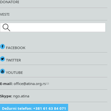
DONATORI
VESTI
Search this site
FACEBOOK
TWITTER
YOUTUBE
E-mail:
office@atina.org.rs
Skype:
ngo.atina
Dežurni telefon: +381 61 63 84 071