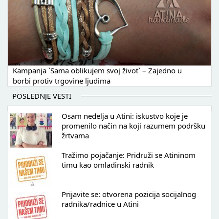
Kampanja `Sama oblikujem svoj život` – Zajedno u
borbi protiv trgovine ljudima
POSLEDNJE VESTI
Osam nedelja u Atini: iskustvo koje je
promenilo način na koji razumem podršku
žrtvama
Tražimo pojačanje: Pridruži se Atininom
timu kao omladinski radnik
Prijavite se: otvorena pozicija socijalnog
radnika/radnice u Atini