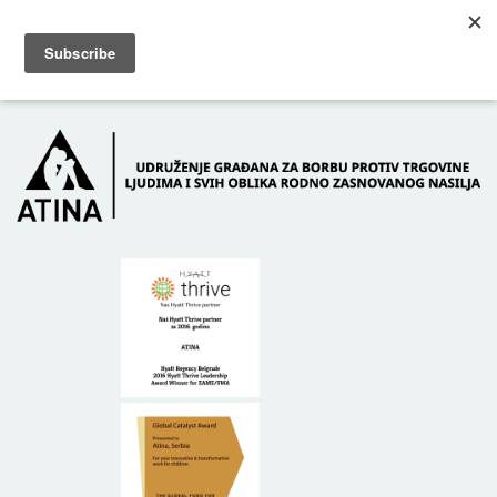
Skip to main content
Dežurni telefon: +381 61 63 84 071
POČETNA
O NAMA
DONATORI
KONTAKT