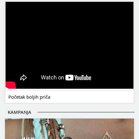
POČETAK BOLJIH PRIČA
Početak boljih priča
KAMPANJA