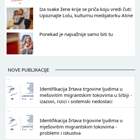
Iza svake žene krije se priča koju vredi čuti:
Upoznajte Lolu, kulturnu medijatorku Atine
Ponekad je najvažnije samo biti tu
NOVE PUBLIKACIJE
Identifikacija žrtava trgovine ljudima u
mešovitim migrantskim tokovima u Srbiji -
izazovi, rizici i sistemski nedostaci
Identifikacija žrtava trgovine ljudima u
mješovitim migrantskim tokovima -
problemi i iskustva