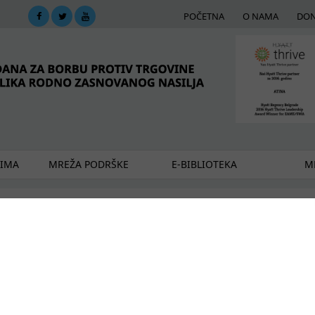
POČETNA
O NAMA
DON
DIMA
MREŽA PODRŠKE
E-BIBLIOTEKA
ME
ekipa
ni kroz igru i poštovanje
budućnost u kojoj svi pripadamo