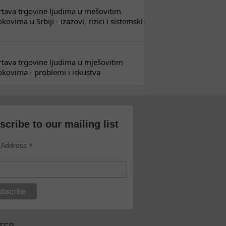
 žrtava trgovine ljudima u mešovitim
ovima u Srbiji - izazovi, rizici i sistemski
 žrtava trgovine ljudima u mješovitim
kovima - problemi i iskustva
scribe to our mailing list
*
 Address
TER