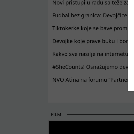
Novi pristupi u radu sa teže za
Fudbal bez granica: Devojčice iz 
Tiktokerke koje se bave promo
Devojke koje prave buku i bore s
Kakvo sve nasilje na internetu tr
#SheCounts! Osnažujemo devojč
NVO Atina na forumu “Partnerst
Pages
FILM
POČETAK BOLJIH PRIČA