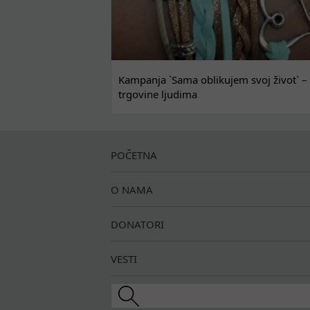
Kampanja `Sama oblikujem svoj život` – 
trgovine ljudima
POČETNA
O NAMA
DONATORI
VESTI
Search this site