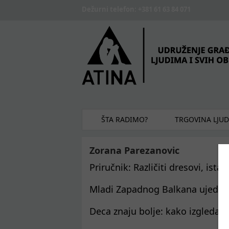
Skip to main content
Dežurni telefon: +381 61 63 84 071
ŠTA RADIMO?
TRGOVINA LJU
Zorana Parezanovic
Priručnik: Različiti dresovi, ista 
Mladi Zapadnog Balkana ujedinje
Deca znaju bolje: kako izgleda 