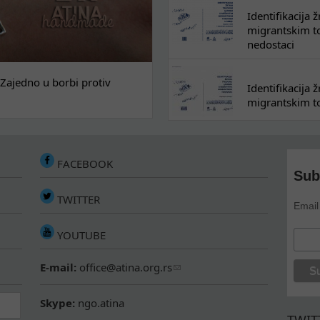
Identifikacija
migrantskim tok
nedostaci
Zajedno u borbi protiv
Identifikacija
migrantskim to
FACEBOOK
Sub
TWITTER
Email
YOUTUBE
E-mail:
office@atina.org.rs
Skype:
ngo.atina
TWIT