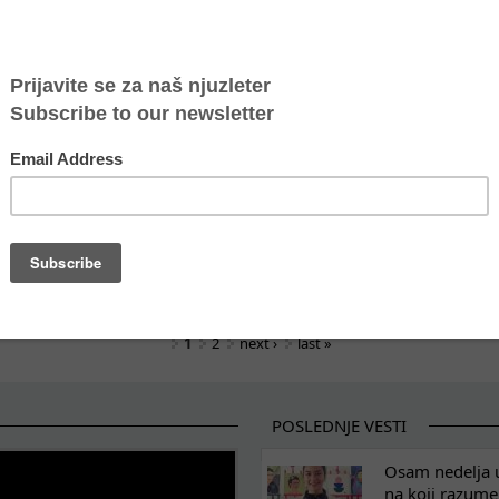
pošljivim grupama građana
regiona ruše barijere kroz sport i zajedništvo
cijom nauke o pretnjama i uvredama
e za širenje prostora za žensko aktivističko delovanj
pe devojke u Srbiji?
ice da same odlučuju
vo sa muškarcima i dečacima za rodnu ravnopravnos
1
2
next ›
last »
POSLEDNJE VESTI
Osam nedelja u
na koji razum