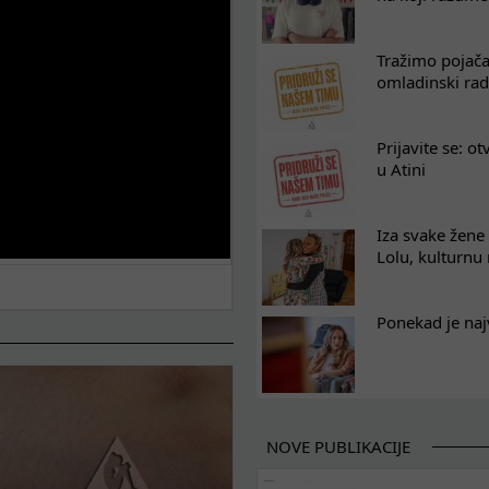
Tražimo pojača
omladinski rad
Prijavite se: o
u Atini
Iza svake žene 
Lolu, kulturnu
Ponekad je naj
NOVE PUBLIKACIJE