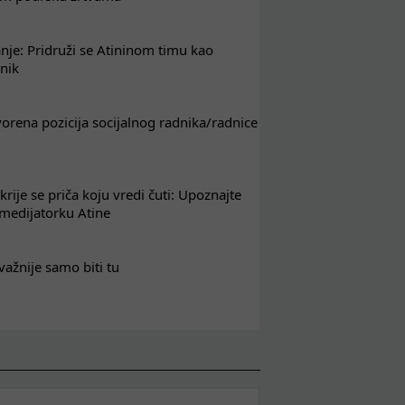
nje: Pridruži se Atininom timu kao
nik
tvorena pozicija socijalnog radnika/radnice
krije se priča koju vredi čuti: Upoznajte
 medijatorku Atine
važnije samo biti tu