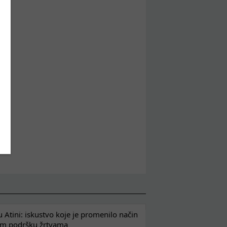
e
t”
 Atini: iskustvo koje je promenilo način
em podršku žrtvama