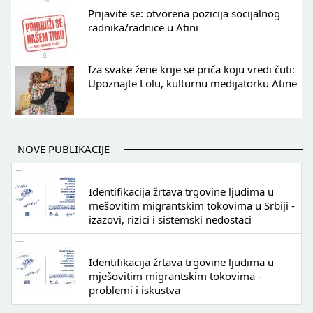
Prijavite se: otvorena pozicija socijalnog
radnika/radnice u Atini
Iza svake žene krije se priča koju vredi čuti:
Upoznajte Lolu, kulturnu medijatorku Atine
NOVE PUBLIKACIJE
Identifikacija žrtava trgovine ljudima u
mešovitim migrantskim tokovima u Srbiji -
izazovi, rizici i sistemski nedostaci
Identifikacija žrtava trgovine ljudima u
mješovitim migrantskim tokovima -
problemi i iskustva