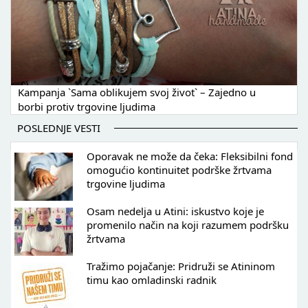
Kampanja `Sama oblikujem svoj život` – Zajedno u
borbi protiv trgovine ljudima
POSLEDNJE VESTI
Oporavak ne može da čeka: Fleksibilni fond
omogućio kontinuitet podrške žrtvama
trgovine ljudima
Osam nedelja u Atini: iskustvo koje je
promenilo način na koji razumem podršku
žrtvama
Tražimo pojačanje: Pridruži se Atininom
timu kao omladinski radnik