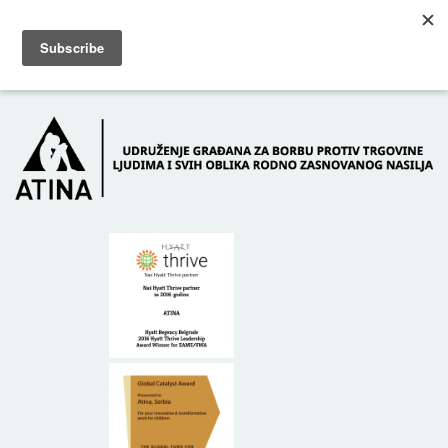
Skip to main content
Dežurni telefon: +381 61 63 84 071
POČETNA
O NAMA
DONATORI
KONTAKT