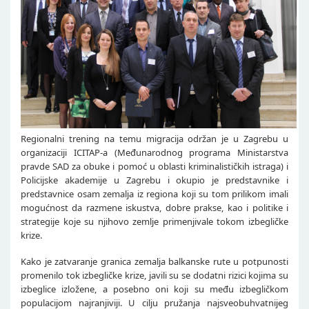
Regionalni trening na temu migracija održan je u Zagrebu u
organizaciji ICITAP-a (Međunarodnog programa Ministarstva
pravde SAD za obuke i pomoć u oblasti kriminalističkih istraga) i
Policijske akademije u Zagrebu i okupio je predstavnike i
predstavnice osam zemalja iz regiona koji su tom prilikom imali
mogućnost da razmene iskustva, dobre prakse, kao i politike i
strategije koje su njihovo zemlje primenjivale tokom izbegličke
krize.
Kako je zatvaranje granica zemalja balkanske rute u potpunosti
promenilo tok izbegličke krize, javili su se dodatni rizici kojima su
izbeglice izložene, a posebno oni koji su među izbegličkom
populacijom najranjiviji. U cilju pružanja najsveobuhvatnijeg