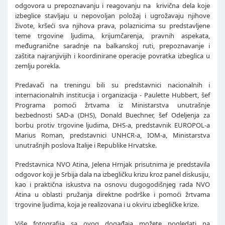
odgovora u prepoznavanju i reagovanju na krivična dela koje
izbeglice stavljaju u nepovoljan položaj i ugrožavaju njihove
živote, kršeći sva njihova prava, polaznicima su predstavljene
teme trgovine ljudima, krijumčarenja, pravnih aspekata,
međugranične saradnje na balkanskoj ruti, prepoznavanje i
zaštita najranjivijih i koordinirane operacije povratka izbeglica u
zemlju porekla.
Predavači na treningu bili su predstavnici nacionalnih i
internacionalnih institucija i organizacija - Paulette Hubbert, šef
Programa pomoći žrtvama iz Ministarstva unutrašnje
bezbednosti SAD-a (DHS), Donald Buechner, šef Odeljenja za
borbu protiv trgovine ljudima, DHS-a, predstavnik EUROPOL-a
Marius Roman, predstavnici UNHCR-a, IOM-a, Ministarstva
unutrašnjih poslova Italije i Republike Hrvatske.
Predstavnica NVO Atina, Jelena Hrnjak prisutnima je predstavila
odgovor koji je Srbija dala na izbegličku krizu kroz panel diskusiju,
kao i praktična iskustva na osnovu dugogodišnjeg rada NVO
Atina u oblasti pružanja direktne podrške i pomoći žrtvama
trgovine ljudima, koja je realizovana i u okviru izbegličke krize.
Više fotografija sa ovog događaja možete pogledati na