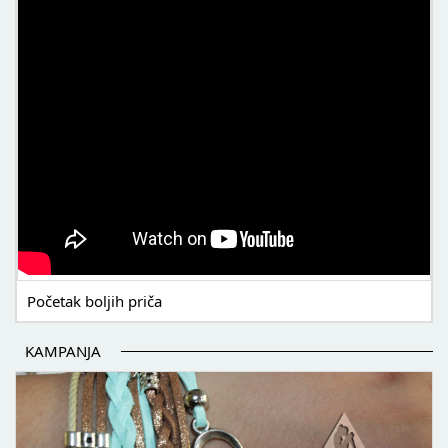
POČETAK BOLJIH PRIČA
Početak boljih priča
KAMPANJA