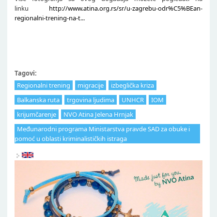
linku
http://www.atina.org.rs/sr/u-zagrebu-odr%C5%BEan-
regionalni-trening-na-t...
Tagovi:
Regionalni trening
migracije
izbeglička kriza
Balkanska ruta
trgovina ljudima
UNHCR
IOM
krijumčarenje
NVO Atina Jelena Hrnjak
Međunarodni programa Ministarstva pravde SAD za obuke i
pomoć u oblasti kriminalističkih istraga