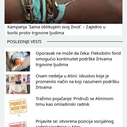
Kampanja `Sama oblikujem svoj život` – Zajedno u
borbi protiv trgovine ljudima
POSLEDNJE VESTI
Oporavak ne može da čeka: Fleksibilni fond
omogućio kontinuitet podrške žrtvama
trgovine ljudima
Osam nedelja u Atini: iskustvo koje je
promenilo način na koji razumem podršku
žrtvama
Tražimo pojačanje: Pridruži se Atininom
timu kao omladinski radnik
Prijavite se: otvorena pozicija socijalnog
radnika/radnice u Atini