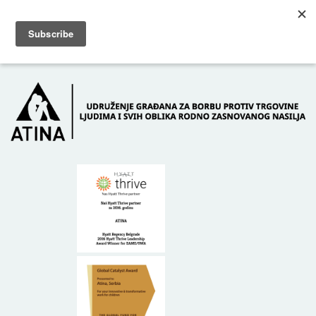
Skip to main content
Dežurni telefon: +381 61 63 84 071
POČETNA
O NAMA
DONATORI
KONTAKT