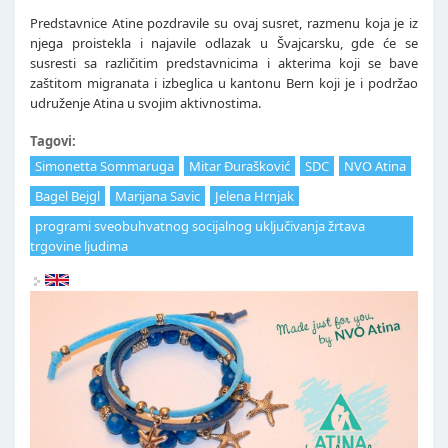
Predstavnice Atine pozdravile su ovaj susret, razmenu koja je iz
njega proistekla i najavile odlazak u Švajcarsku, gde će se
susresti sa različitim predstavnicima i akterima koji se bave
zaštitom migranata i izbeglica u kantonu Bern koji je i podržao
udruženje Atina u svojim aktivnostima.
Tagovi:
Simonetta Sommaruga
Mitar Đurašković
SDC
NVO Atina
Bagel Bejgl
Marijana Savic
Jelena Hrnjak
programi sveobuhvatnog socijalnog uključivanja žrtava
trgovine ljudima