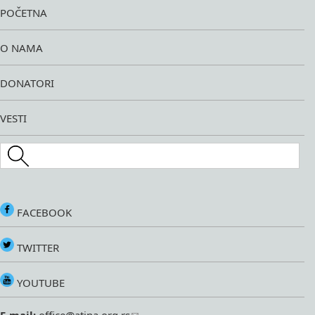
POČETNA
O NAMA
DONATORI
VESTI
Search this site
FACEBOOK
TWITTER
YOUTUBE
E-mail:
office@atina.org.rs