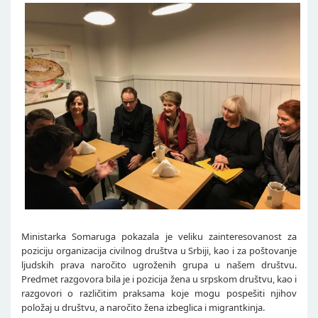
Ministarka Somaruga pokazala je veliku zainteresovanost za
poziciju organizacija civilnog društva u Srbiji, kao i za poštovanje
ljudskih prava naročito ugroženih grupa u našem društvu.
Predmet razgovora bila je i pozicija žena u srpskom društvu, kao i
razgovori o različitim praksama koje mogu pospešiti njihov
položaj u društvu, a naročito žena izbeglica i migrantkinja.