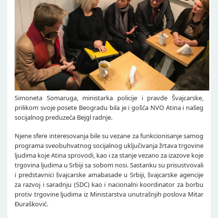
Simoneta Somaruga, ministarka policije i pravde Švajcarske,
prilikom svoje posete Beogradu bila je i gošća NVO Atina i našeg
socijalnog preduzeća Bejgl radnje.
Njene sfere interesovanja bile su vezane za funkcionisanje samog
programa sveobuhvatnog socijalnog uključivanja žrtava trgovine
ljudima koje Atina sprovodi, kao i za stanje vezano za izazove koje
trgovina ljudima u Srbiji sa sobom nosi. Sastanku su prisustvovali
i predstavnici švajcarske amabasade u Srbiji, švajcarske agencije
za razvoj i saradnju (SDC) kao i nacionalni koordinator za borbu
protiv trgovine ljudima iz Ministarstva unutrašnjih poslova Mitar
Đurašković.