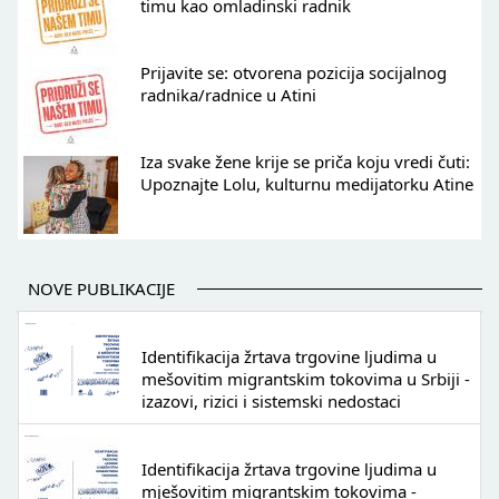
timu kao omladinski radnik
Prijavite se: otvorena pozicija socijalnog
radnika/radnice u Atini
Iza svake žene krije se priča koju vredi čuti:
Upoznajte Lolu, kulturnu medijatorku Atine
NOVE PUBLIKACIJE
Identifikacija žrtava trgovine ljudima u
mešovitim migrantskim tokovima u Srbiji -
izazovi, rizici i sistemski nedostaci
Identifikacija žrtava trgovine ljudima u
mješovitim migrantskim tokovima -