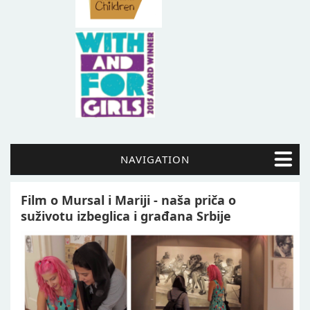
NAVIGATION
Film o Mursal i Mariji - naša priča o
suživotu izbeglica i građana Srbije