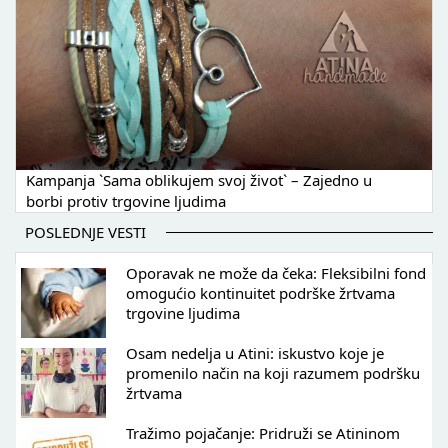
Kampanja `Sama oblikujem svoj život` – Zajedno u
borbi protiv trgovine ljudima
POSLEDNJE VESTI
Oporavak ne može da čeka: Fleksibilni fond
omogućio kontinuitet podrške žrtvama
trgovine ljudima
Osam nedelja u Atini: iskustvo koje je
promenilo način na koji razumem podršku
žrtvama
Tražimo pojačanje: Pridruži se Atininom