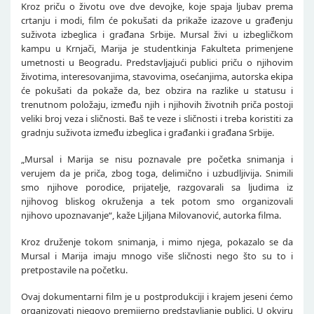
Kroz priču o životu ove dve devojke, koje spaja ljubav prema
crtanju i modi, film će pokušati da prikaže izazove u građenju
suživota izbeglica i građana Srbije. Mursal živi u izbegličkom
kampu u Krnjači, Marija je studentkinja Fakulteta primenjene
umetnosti u Beogradu. Predstavljajući publici priču o njihovim
životima, interesovanjima, stavovima, osećanjima, autorska ekipa
će pokušati da pokaže da, bez obzira na razlike u statusu i
trenutnom položaju, između njih i njihovih životnih priča postoji
veliki broj veza i sličnosti. Baš te veze i sličnosti i treba koristiti za
gradnju suživota između izbeglica i građanki i građana Srbije.
„Mursal i Marija se nisu poznavale pre početka snimanja i
verujem da je priča, zbog toga, delimično i uzbudljivija. Snimili
smo njihove porodice, prijatelje, razgovarali sa ljudima iz
njihovog bliskog okruženja a tek potom smo organizovali
njihovo upoznavanje“, kaže Ljiljana Milovanović, autorka filma.
Kroz druženje tokom snimanja, i mimo njega, pokazalo se da
Mursal i Marija imaju mnogo više sličnosti nego što su to i
pretpostavile na početku.
Ovaj dokumentarni film je u postprodukciji i krajem jeseni ćemo
organizovati njegovo premijerno predstavljanje publici. U okviru