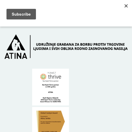
Skip to main content
Dežurni telefon: +381 61 63 84 071
POČETNA
O NAMA
DONATORI
KONTAKT