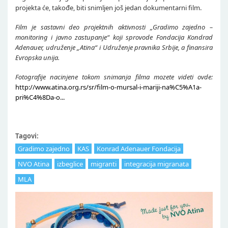
projekta će, takođe, biti snimljen još jedan dokumentarni film.
Film je sastavni deo projektnih aktivnosti „Gradimo zajedno –
monitoring i javno zastupanje“ koji sprovode Fondacija Kondrad
Adenauer, udruženje „Atina“ i Udruženje pravnika Srbije, a finansira
Evropska unija.
Fotografije nacinjene tokom snimanja filma mozete videti ovde:
http://www.atina.org.rs/sr/film-o-mursal-i-mariji-na%C5%A1a-
pri%C4%8Da-o...
Tagovi:
Gradimo zajedno
KAS
Konrad Adenauer Fondacija
NVO Atina
izbeglice
migranti
integracija migranata
MLA