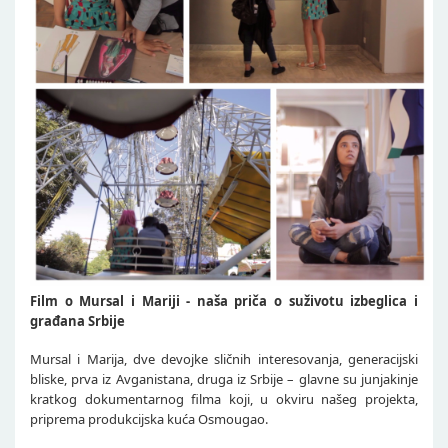
Film o Mursal i Mariji - naša priča o suživotu izbeglica i
građana Srbije
Mursal i Marija, dve devojke sličnih interesovanja, generacijski
bliske, prva iz Avganistana, druga iz Srbije – glavne su junjakinje
kratkog dokumentarnog filma koji, u okviru našeg projekta,
priprema produkcijska kuća Osmougao.