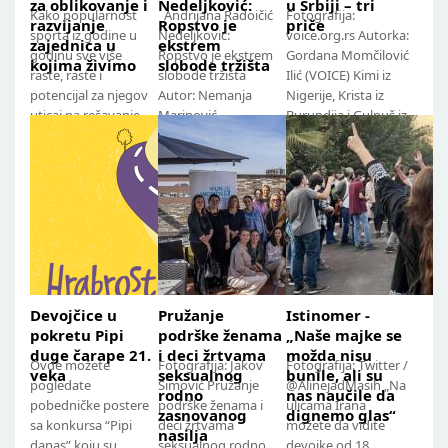
za oblikovanje i
Nedeljković:
u Srbiji – tri
Kako popularnost
Andrijana Radoičić
Fotografija:
razvijanje
Ropstvo je
priče
sporta iz godine u
Nedeljković:
voice.org.rs Autorka:
zajednica u
ekstrem
godinu sve više
Ropstvo je ekstrem
Gordana Momčilović
kojima živimo
slobode tržišta
raste, raste i
slobode tržišta
Ilić (VOICE) Kimi iz
potencijal za njegov
Autor: Nemanja
Nigerije, Krista iz
uticaj na rešavanje
Marinović
Burundija i Gulnuš iz
mnogih društvenih
Fotografija: Jakov
Irana su tri mlade
problema. Suočeni
Simović Za ropstvo...
žene...
sa...
Devojčice u
Pružanje
Istinomer -
pokretu Pipi
podrške ženama
„Naše majke se
duge čarape 21.
i deci žrtvama
možda nisu
Ovde možete
Fotografija: Jakov
Fotografija: Twitter /
veka
seksualnog
bunile, ali su
pogledate
Simović Pružanje
@AlinejadMasih „Na
rodno
nas naučile da
pobedničke postere
podrške ženama i
ulicama Irana
zasnovanog
dignemo glas“
sa konkursa “Pipi
deci žrtvama
možete da vidite
nasilja
danas” koju su
seksualnog rodno
devojke od 18