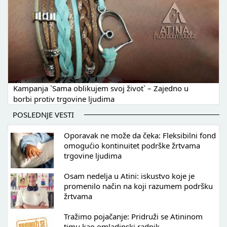
Kampanja `Sama oblikujem svoj život` – Zajedno u
borbi protiv trgovine ljudima
POSLEDNJE VESTI
Oporavak ne može da čeka: Fleksibilni fond
omogućio kontinuitet podrške žrtvama
trgovine ljudima
Osam nedelja u Atini: iskustvo koje je
promenilo način na koji razumem podršku
žrtvama
Tražimo pojačanje: Pridruži se Atininom
timu kao omladinski radnik