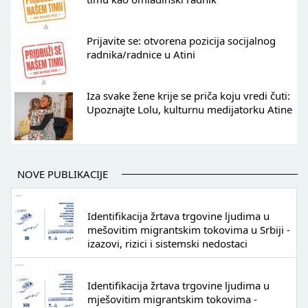
Prijavite se: otvorena pozicija socijalnog
radnika/radnice u Atini
Iza svake žene krije se priča koju vredi čuti:
Upoznajte Lolu, kulturnu medijatorku Atine
NOVE PUBLIKACIJE
Identifikacija žrtava trgovine ljudima u
mešovitim migrantskim tokovima u Srbiji -
izazovi, rizici i sistemski nedostaci
Identifikacija žrtava trgovine ljudima u
mješovitim migrantskim tokovima -