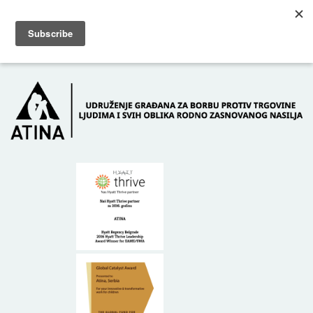
Skip to main content
Dežurni telefon: +381 61 63 84 071
POČETNA
O NAMA
DONATORI
KONTAKT