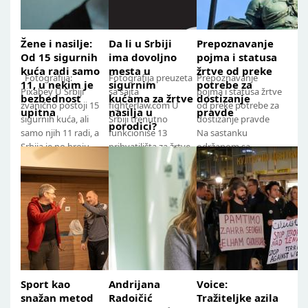
Žene i nasilje:
Da li u Srbiji
Prepoznavanje
Od 15 sigurnih
ima dovoljno
pojma i statusa
kuća radi samo
mesta u
žrtve od preke
Fotografija:
Fotografija preuzeta
Prepoznavanje
11, u nekim je
sigurnim
potrebe za
Pixabey U Srbiji
sa sajta
pojma i statusa žrtve
bezbednost
kućama za žrtve
dostizanje
zvanično postoji 15
fighterlaw.com U
od preke potrebe za
upitna
nasilja u
pravde
sigurnih kuća, ali
Srbiji trenutno
dostizanje pravde
porodici?
samo njih 11 radi, a
funkcioniše 13
Na sastanku
Srbija je po broju
prihvatilišta za žrtve
održanom sa
kreveta u njima
nasilja u porodici i
koordinatorkom za
ispunila...
jedno prihvatilište
rodno zasnovano
za...
nasilje pri...
Sport kao
Andrijana
Voice:
snažan metod
Radoičić
Tražiteljke azila