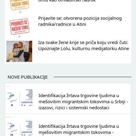
Prijavite se: otvorena pozicija socijalnog
radnika/radnice u Atini
Iza svake žene krije se priča koju vredi čuti:
Upoznajte Lolu, kulturnu medijatorku Atine
NOVE PUBLIKACIJE
Identifikacija žrtava trgovine ljudima u
mešovitim migrantskim tokovima u Srbiji -
izazovi, rizici i sistemski nedostaci
Identifikacija žrtava trgovine ljudima u
mješovitim migrantskim tokovima -