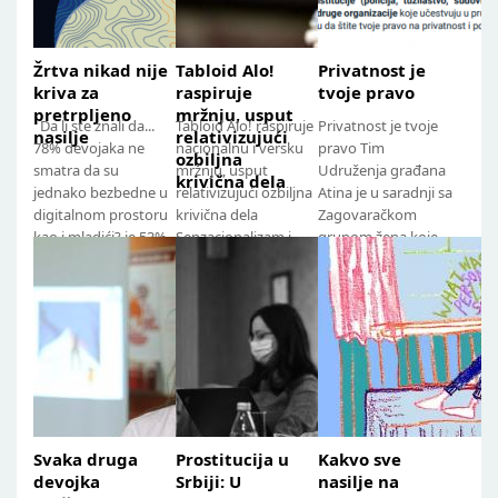
Žrtva nikad nije
Tabloid Alo!
Privatnost je
kriva za
raspiruje
tvoje pravo
pretrpljeno
mržnju, usput
Da li ste znali da...
Tabloid Alo! raspiruje
Privatnost je tvoje
nasilje
relativizujući
78% devojaka ne
nacionalnu i versku
pravo Tim
ozbiljna
smatra da su
mržnju, usput
Udruženja građana
krivična dela
jednako bezbedne u
relativizujući ozbiljna
Atina je u saradnji sa
digitalnom prostoru
krivična dela
Zagovaračkom
kao i mladići? je 53%
Senzacionalizam i
grupom žena koje
devojaka doživelo...
manipulacija u
su preživele
funkciji veće...
trgovinu ljudima, a
koje su...
Svaka druga
Prostitucija u
Kakvo sve
devojka
Srbiji: U
nasilje na