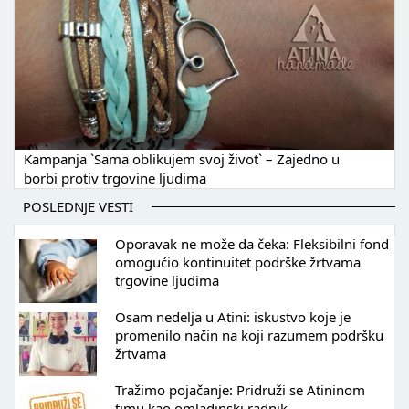
Kampanja `Sama oblikujem svoj život` – Zajedno u
borbi protiv trgovine ljudima
POSLEDNJE VESTI
Oporavak ne može da čeka: Fleksibilni fond
omogućio kontinuitet podrške žrtvama
trgovine ljudima
Osam nedelja u Atini: iskustvo koje je
promenilo način na koji razumem podršku
žrtvama
Tražimo pojačanje: Pridruži se Atininom
timu kao omladinski radnik