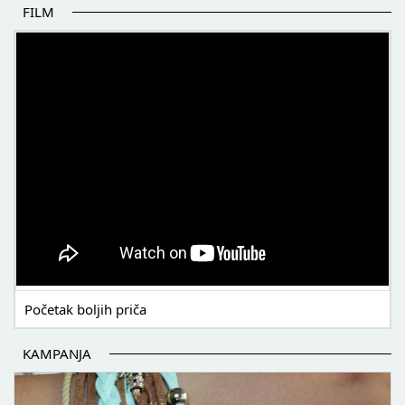
FILM
POČETAK BOLJIH PRIČA
Početak boljih priča
KAMPANJA