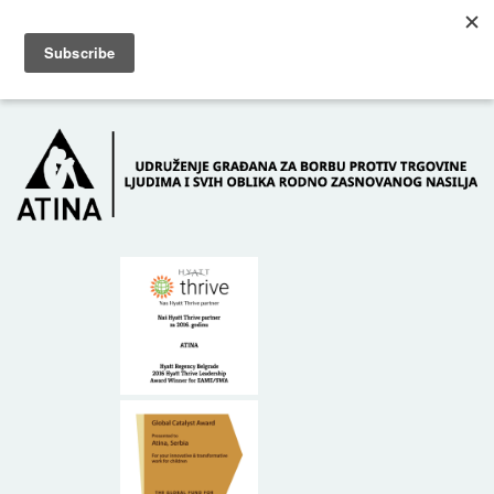
Skip to main content
Dežurni telefon: +381 61 63 84 071
POČETNA
O NAMA
DONATORI
KONTAKT