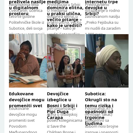
preživela nasilje
medijima
internetu trpe
Aktivistkinja Mila
Prostitucija u Srbiji:
Predstavljeno
u digitalnom
dominira elitna,
devojke u
Cvetićanin, učenica
U medijima
istraživanje o rodno
prostoru
u praksi ulična,
Srbiji?
četvrte godine
dominira elitna, u
zasnovanom nasilju
večito pitanje –
Politehničke škole iz
praksi ulična, večito
„Preko Fejsbuka su
kako je urediti?
Subotice, deli svoja
pitanje – kako je
mi nudili da zaradim
iskustva u prevenciji
urediti Fotografija:
1.000 evra
digitalnog nasilja
Piroški Autorka:
mesečno“: Kakvo
nad...
Milena Savić...
sve nasilje na...
Edukovane
Devojčice
Subotica:
devojčice mogu
izbeglice u
Okrugli sto na
promeniti svet
Bosni i Srbiji i
temu rizika i
Edukovane
Tim organizacije
Fotografija: RTV
Pipi Duga
opasnosti od
devojčice mogu
Atina u studijskoj
(Kristijan Takač)
Čarapa
trgovine
promeniti svet
poseti koleginicama
Izbeglištvo sa
ljudima
Povodom
iz Save the
sobom nosi brojne
Međunarodnog
Children Bosne i
izazove i opasnosti,