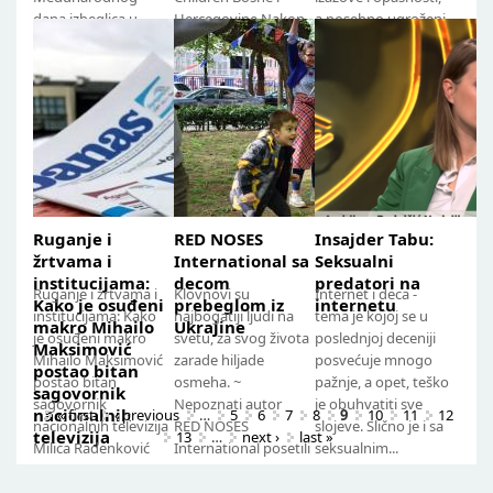
dana izbeglica u
Hercegovine Nakon
a posebno ugroženi
Bosilegradu
što su koleginice iz
na tom putu u
sprovedena je akcija
organizacije Save...
nepoznato jesu žene
na incijativu devojka
i...
koje su...
Ruganje i
RED NOSES
Insajder Tabu:
žrtvama i
International sa
Seksualni
institucijama:
decom
predatori na
Ruganje i žrtvama i
Klovnovi su
Internet i deca -
Kako je osuđeni
prebeglom iz
internetu
institucijama: Kako
najbogatiji ljudi na
tema je kojoj se u
makro Mihailo
Ukrajine
je osuđeni makro
svetu, za svog života
poslednjoj deceniji
Maksimović
Mihailo Maksimović
zarade hiljade
posvećuje mnogo
postao bitan
postao bitan
osmeha. ~
pažnje, a opet, teško
sagovornik
sagovornik
Nepoznati autor
je obuhvatiti sve
nacionalnih
« first
‹ previous
…
5
6
7
8
9
10
11
12
nacionalnih televizija
RED NOSES
slojeve. Slično je i sa
televizija
13
…
next ›
last »
Milica Radenković
International posetili
seksualnim...
20...
su...