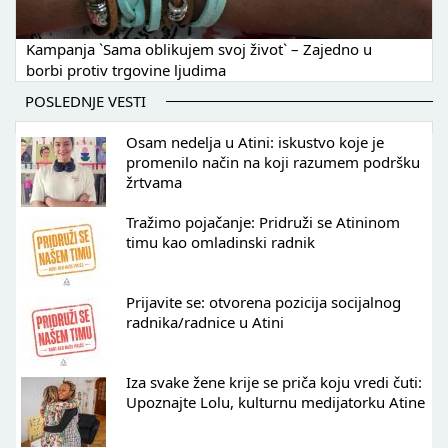
Kampanja `Sama oblikujem svoj život` – Zajedno u
borbi protiv trgovine ljudima
POSLEDNJE VESTI
Osam nedelja u Atini: iskustvo koje je
promenilo način na koji razumem podršku
žrtvama
Tražimo pojačanje: Pridruži se Atininom
timu kao omladinski radnik
Prijavite se: otvorena pozicija socijalnog
radnika/radnice u Atini
Iza svake žene krije se priča koju vredi čuti:
Upoznajte Lolu, kulturnu medijatorku Atine