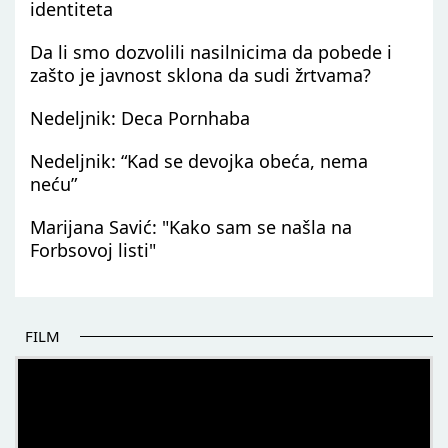
identiteta
Da li smo dozvolili nasilnicima da pobede i
zašto je javnost sklona da sudi žrtvama?
Nedeljnik: Deca Pornhaba
Nedeljnik: “Kad se devojka obeća, nema
neću”
Marijana Savić: "Kako sam se našla na
Forbsovoj listi"
FILM
POČETAK BOLJIH PRIČA