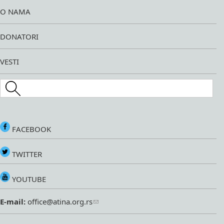
O NAMA
DONATORI
VESTI
Search this site
FACEBOOK
TWITTER
YOUTUBE
E-mail:
office@atina.org.rs