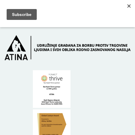
Skip to main content
Dežurni telefon: +381 61 63 84 071
POČETNA
O NAMA
DONATORI
KONTAKT