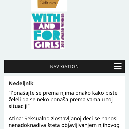
NAVIGATION
Nedeljnik
“Ponašajte se prema njima onako kako biste
želeli da se neko ponaša prema vama u toj
situaciji”
Atina: Seksualno zlostavljanoj deci se nanosi
nenadoknadiva šteta objavljivanjem njihovog