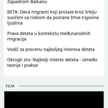
Zapadnom Balkanu
BETA: Deca migranti koji prolaze kroz Srbiju
suočeni sa rizikom da postane žrtve trgovine
ljudima
Prava deteta u kontekstu međunarodnih
migracija
Vodič za procenu najboljeg interesa deteta
Okrugli sto: Najbolji interes deteta - između
teorije i prakse
FILM
POČETAK BOLJIH PRIČA