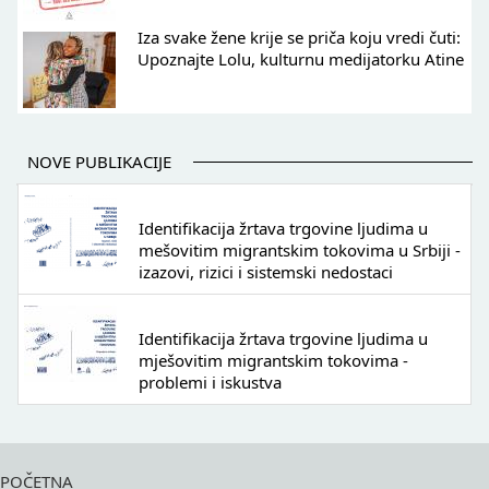
Iza svake žene krije se priča koju vredi čuti:
Upoznajte Lolu, kulturnu medijatorku Atine
NOVE PUBLIKACIJE
Identifikacija žrtava trgovine ljudima u
mešovitim migrantskim tokovima u Srbiji -
izazovi, rizici i sistemski nedostaci
Identifikacija žrtava trgovine ljudima u
mješovitim migrantskim tokovima -
problemi i iskustva
POČETNA