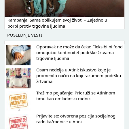
Kampanja `Sama oblikujem svoj život` – Zajedno u
borbi protiv trgovine ljudima
POSLEDNJE VESTI
Oporavak ne može da čeka: Fleksibilni fond
omogućio kontinuitet podrške žrtvama
trgovine ljudima
Osam nedelja u Atini: iskustvo koje je
promenilo način na koji razumem podršku
žrtvama
Tražimo pojačanje: Pridruži se Atininom
timu kao omladinski radnik
Prijavite se: otvorena pozicija socijalnog
radnika/radnice u Atini