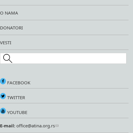
O NAMA
DONATORI
VESTI
Search this site
FACEBOOK
TWITTER
YOUTUBE
E-mail:
office@atina.org.rs