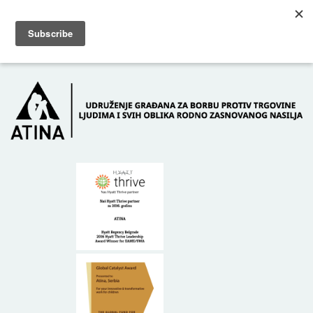
Skip to main content
Dežurni telefon: +381 61 63 84 071
POČETNA
O NAMA
DONATORI
KONTAKT