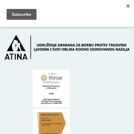
Skip to main content
Dežurni telefon: +381 61 63 84 071
POČETNA
O NAMA
DONATORI
KONTAKT