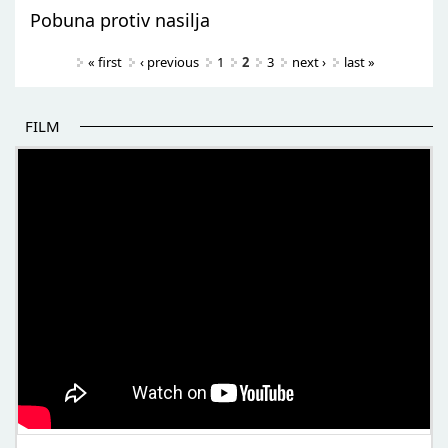
Pobuna protiv nasilja
Pages
« first
‹ previous
1
2
3
next ›
last »
FILM
POČETAK BOLJIH PRIČA