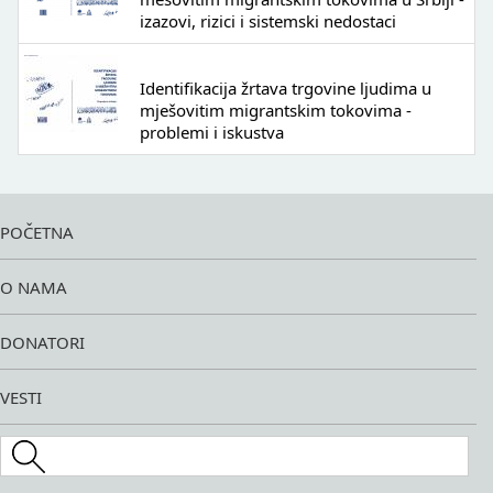
izazovi, rizici i sistemski nedostaci
Identifikacija žrtava trgovine ljudima u
mješovitim migrantskim tokovima -
problemi i iskustva
POČETNA
O NAMA
DONATORI
VESTI
Search this site