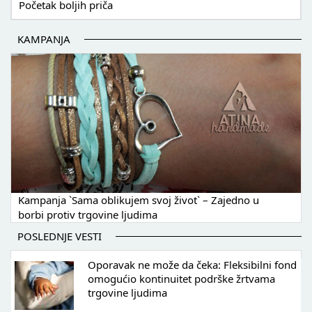
Početak boljih priča
KAMPANJA
Kampanja `Sama oblikujem svoj život` – Zajedno u
borbi protiv trgovine ljudima
POSLEDNJE VESTI
Oporavak ne može da čeka: Fleksibilni fond
omogućio kontinuitet podrške žrtvama
trgovine ljudima