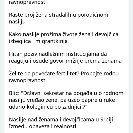
ravnopravnost
Raste broj žena stradalih u porodičnom
nasilju
Kako nasilje prožima živote žena i devojčica
izbeglica i migrantkinja
Hitan poziv nadležnim institucijama da
reaguju i osude govor mržnje prema ženama
Želite da povećate fertilitet? Probajte rodnu
ravnopravnost
Blic: "Državni sekretar na događaju o rodnom
nasilju vređao žene, pa uzeo papire u ruke i
udario koleginicu po zadnjici!?"
Nasilje nad ženama i devojčicama u Srbiji -
Između obaveza i realnosti