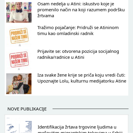
Osam nedelja u Atini: iskustvo koje je
promenilo način na koji razumem podršku
žrtvama
Tražimo pojačanje: Pridruži se Atininom
timu kao omladinski radnik
Prijavite se: otvorena pozicija socijalnog
radnika/radnice u Atini
Iza svake žene krije se priča koju vredi čuti:
Upoznajte Lolu, kulturnu medijatorku Atine
NOVE PUBLIKACIJE
Identifikacija žrtava trgovine ljudima u
mešovitim migrantskim tokovima u Srbiji -